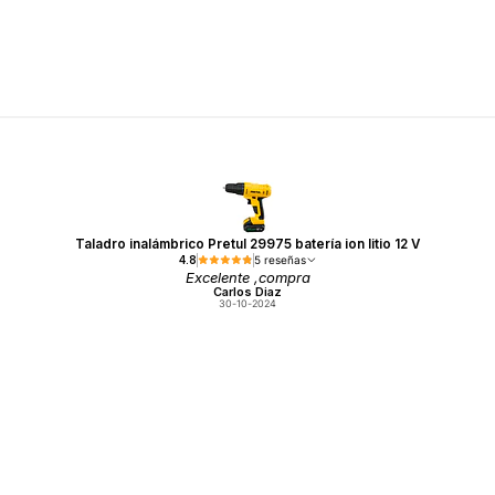
Taladro inalámbrico Pretul 29975 batería ion litio 12 V
4.8
5 reseñas
Excelente ,compra
Carlos Diaz
30-10-2024