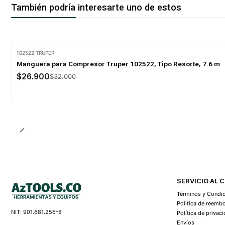
También podría interesarte uno de estos
102522
|
TRUPER
-16% Oferta
Manguera para Compresor Truper 102522, Tipo Resorte, 7.6 m
$26.900
$32.000
Cantidad
SERVICIO AL 
Términos y Condi
Politica de reemb
NIT: 901.681.256-8
Política de privac
Envíos