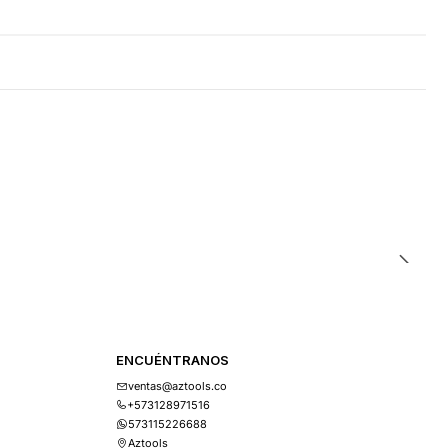
ENCUÉNTRANOS
ventas@aztools.co
+573128971516
573115226688
Aztools