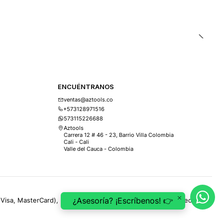
ENCUÉNTRANOS
ventas@aztools.co
+573128971516
573115226688
Aztools
Carrera 12 # 46 - 23, Barrio Villa Colombia
Cali - Cali
Valle del Cauca - Colombia
¿Asesoría? ¡Escríbenos! 👉
(Visa, MasterCard), PSE, ePayco, Mercado Pago, Addi y Sistecrédito.