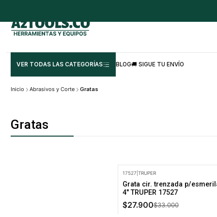
VER TODAS LAS CATEGORÍAS
BLOG
🚚 SIGUE TU ENVÍO
Inicio
Abrasivos y Corte
Gratas
Gratas
17527
|
TRUPER
-15% Oferta
Grata cir. trenzada p/esmeri
4" TRUPER 17527
$27.900
$33.000