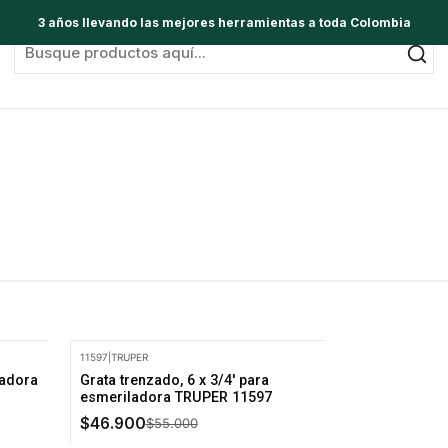
3 años llevando las mejores herramientas a toda Colombia
11597
|
TRUPER
-15% Oferta
ladora
Grata trenzado, 6 x 3/4' para
esmeriladora TRUPER 11597
$46.900
$55.000