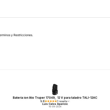
Agregar Al Carro
erminos y Restricciones.
Batería ion litio Truper 17049, 12 V para taladro TALI-12AC
5.0
1 reseña
Luis Calos Aparicio
16-09-2024