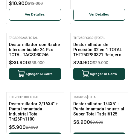
$10.900
$13.000
Ver Detalles
Ver Detalles
TACSD30246
|
TOTAL
THT250PS0321
|
TOTAL
-14% Oferta
-14% Oferta
Destornillador con Rache
Destornillador de
Intercambiable 24 Pzs
Precisión 32 en 1 TOTAL
TOTAL TACSD30246
THT250PS0321 Relojero
$30.900
$24.900
$36.000
$29.000
Agregar Al Carro
Agregar Al Carro
THT26PH1100
|
TOTAL
Tsdsl6125
|
TOTAL
-16% Oferta
-14% Oferta
Destornillador 3/16X4" +
Destornillador 1/4X5" -
Punta Inmantada
Punta Imantada Industrial
Industrial Total
Super Total Tsdsl6125
Tht26Ph1100
$6.900
$8.000
$5.900
$7.000