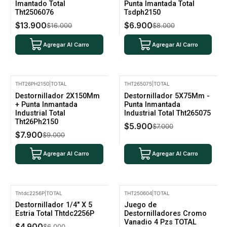
Imantado Total
Punta Imantada Total
Tht2506076
Tsdph2150
$13.900
$6.900
$16.000
$8.000
Agregar Al Carro
Agregar Al Carro
THT26PH2150
|
TOTAL
THT265075
|
TOTAL
-12% Oferta
-16% Oferta
Destornillador 2X150Mm
Destornillador 5X75Mm -
+ Punta Inmantada
Punta Inmantada
Industrial Total
Industrial Total Tht265075
Tht26Ph2150
$5.900
$7.000
$7.900
$9.000
Agregar Al Carro
Agregar Al Carro
Thtdc2256P
|
TOTAL
THT250604
|
TOTAL
-18% Oferta
-16% Oferta
Destornillador 1/4" X 5
Juego de
No disponible
Estria Total Thtdc2256P
Destornilladores Cromo
Vanadio 4 Pzs TOTAL
$4.900
$6.000