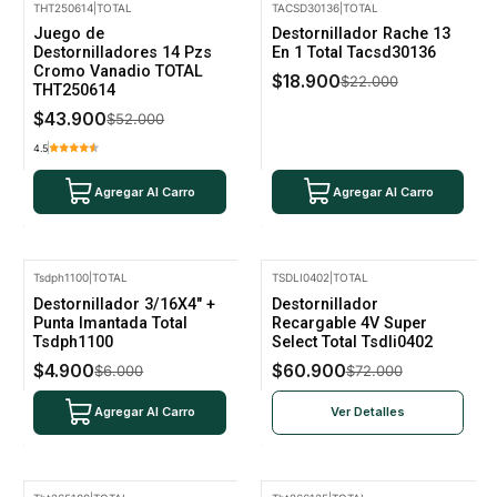
THT250614
|
TOTAL
TACSD30136
|
TOTAL
-16% Oferta
-14% Oferta
Juego de
Destornillador Rache 13
Destornilladores 14 Pzs
En 1 Total Tacsd30136
Cromo Vanadio TOTAL
$18.900
$22.000
THT250614
$43.900
$52.000
4.5
Agregar Al Carro
Agregar Al Carro
Tsdph1100
|
TOTAL
TSDLI0402
|
TOTAL
-18% Oferta
-15% Oferta
Destornillador 3/16X4" +
Destornillador
No disponible
Punta Imantada Total
Recargable 4V Super
Tsdph1100
Select Total Tsdli0402
$4.900
$60.900
$6.000
$72.000
Agregar Al Carro
Ver Detalles