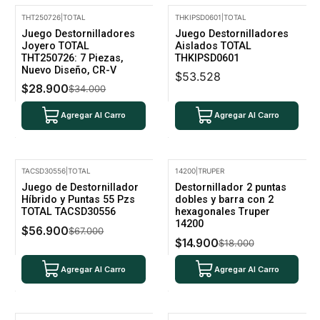
THT250726
|
TOTAL
THKIPSD0601
|
TOTAL
-15% Oferta
Juego Destornilladores
Juego Destornilladores
Joyero TOTAL
Aislados TOTAL
THT250726: 7 Piezas,
THKIPSD0601
Nuevo Diseño, CR-V
$53.528
$28.900
$34.000
Agregar Al Carro
Agregar Al Carro
TACSD30556
|
TOTAL
14200
|
TRUPER
-15% Oferta
-17% Oferta
Juego de Destornillador
Destornillador 2 puntas
Híbrido y Puntas 55 Pzs
dobles y barra con 2
TOTAL TACSD30556
hexagonales Truper
14200
$56.900
$67.000
$14.900
$18.000
Agregar Al Carro
Agregar Al Carro