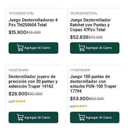
THT250604
|
TOTAL
TACSD30476
|
TOTAL
-16% Oferta
-28% Oferta
Juego Destornilladores 4
Juego Destornillador
Pzs Tht250604 Total
Ratchet con Puntas y
Copas 47Pzs Total
$15.900
$19.000
$52.839
$73.285
Agregar Al Carro
Agregar Al Carro
14162
|
TRUPER
17794
|
TRUPER
-16% Oferta
-14% Oferta
Destornillador joyero de
Juego 100 puntas de
precisión con 30 puntas y
destornillador con
extensión Truper 14162
estuche PUN-100 Truper
17794
$26.900
$32.000
$53.900
$63.000
5.0
4.0
Agregar Al Carro
Agregar Al Carro