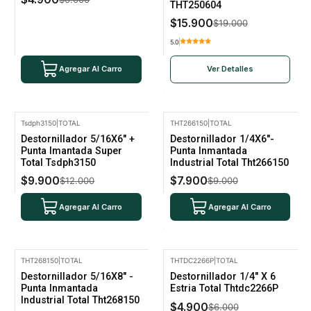
THT250604
$15.900
$19.000
5.0
Agregar Al Carro
Ver Detalles
Tsdph3150
|
TOTAL
THT266150
|
TOTAL
-18% Oferta
-12% Oferta
Destornillador 5/16X6" +
Destornillador 1/4X6"-
Punta Imantada Super
Punta Inmantada
Total Tsdph3150
Industrial Total Tht266150
$9.900
$7.900
$12.000
$9.000
Agregar Al Carro
Agregar Al Carro
THT268150
|
TOTAL
THTDC2266P
|
TOTAL
-16% Oferta
-18% Oferta
Destornillador 5/16X8" -
Destornillador 1/4" X 6
No disponible
No disponible
Punta Inmantada
Estria Total Thtdc2266P
Industrial Total Tht268150
$4.900
$6.000