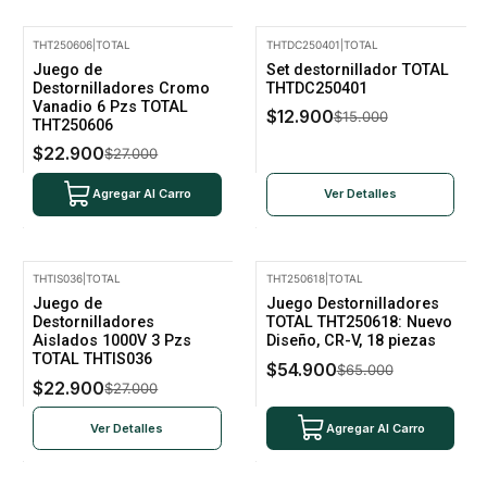
THT250606
|
TOTAL
THTDC250401
|
TOTAL
-15% Oferta
-14% Oferta
Juego de
Set destornillador TOTAL
No disponible
Destornilladores Cromo
THTDC250401
Vanadio 6 Pzs TOTAL
$12.900
$15.000
THT250606
$22.900
$27.000
Agregar Al Carro
Ver Detalles
THTIS036
|
TOTAL
THT250618
|
TOTAL
-15% Oferta
-16% Oferta
Juego de
Juego Destornilladores
No disponible
Destornilladores
TOTAL THT250618: Nuevo
Aislados 1000V 3 Pzs
Diseño, CR-V, 18 piezas
TOTAL THTIS036
$54.900
$65.000
$22.900
$27.000
Ver Detalles
Agregar Al Carro