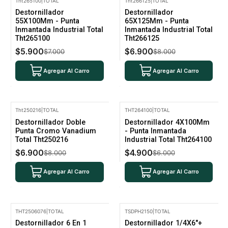
Tht265100
|
TOTAL
Tht266125
|
TOTAL
-16% Oferta
-14% Oferta
Destornillador
Destornillador
55X100Mm - Punta
65X125Mm - Punta
Inmantada Industrial Total
Inmantada Industrial Total
Tht265100
Tht266125
$5.900
$6.900
$7.000
$8.000
Agregar Al Carro
Agregar Al Carro
Tht250216
|
TOTAL
THT264100
|
TOTAL
-14% Oferta
-18% Oferta
Destornillador Doble
Destornillador 4X100Mm
Punta Cromo Vanadium
- Punta Inmantada
Total Tht250216
Industrial Total Tht264100
$6.900
$4.900
$8.000
$6.000
Agregar Al Carro
Agregar Al Carro
THT2506076
|
TOTAL
TSDPH2150
|
TOTAL
-13% Oferta
-14% Oferta
Destornillador 6 En 1
Destornillador 1/4X6"+