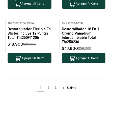
Agregar Al Carro
Agregar Al Carro
THT250FL1206
|
TOTAL
Tht250236
|
TOTAL
-14% Oferta
-14% Oferta
Destornillador Flexible En
Destornillador 18 En 1
Blister Incluye 12 Puntas
Cromo Vanadium
Total Tht250Fl1206
Intercambiable Total
Tht250236
$18.900
$22.000
$47.900
$56.000
Agregar Al Carro
Agregar Al Carro
1
2
3
»
Último