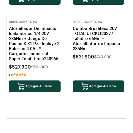
Utosli240966
|
TOTAL
UTCKLI20277
|
TOTAL
-15% Oferta
-15% Oferta
Atornillador De Impacto
Combo Brushless 20V
Inalambrico 1/4 20V
TOTAL UTCKLI20277
285Nm + Juego De
Taladro 66Nm +
Puntas X 31 Pzs Incluye 2
Atornillador de Impacto
Baterias 4.0Ah Y
285Nm
Cargador Industrial
$631.900
$743.000
Super Total Utosli240966
$527.900
$621.000
5.0
Agregar Al Carro
Agregar Al Carro