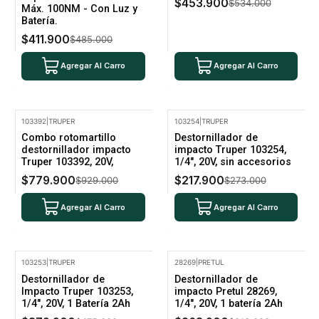
$453.900
$534.000
Máx. 100NM - Con Luz y
Batería.
$411.900
$485.000
Agregar Al Carro
Agregar Al Carro
103392
|
TRUPER
103254
|
TRUPER
-16% Oferta
-20% Oferta
Combo rotomartillo
Destornillador de
destornillador impacto
impacto Truper 103254,
Truper 103392, 20V,
1/4", 20V, sin accesorios
$779.900
$217.900
$929.000
$273.000
Agregar Al Carro
Agregar Al Carro
103253
|
TRUPER
28269
|
PRETUL
-20% Oferta
-15% Oferta
Destornillador de
Destornillador de
Impacto Truper 103253,
impacto Pretul 28269,
1/4", 20V, 1 Batería 2Ah
1/4", 20V, 1 batería 2Ah