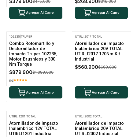
$379.900
$268.900
$475.000
$316.000
Agregar Al Carro
Agregar Al Carro
102235
|
TRUPER
UTIRLI2017
|
TOTAL
-20% Oferta
-15% Oferta
Combo Rotomartillo y
Atornillador de Impacto
Destornillador de
Inalámbrico 20V TOTAL
Impacto Truper 102235,
UTIRLI2017 170Nm Kit
Motor Brushless y 300
Industrial
Nm Torque
$568.900
$669.000
$879.900
$1.099.000
5.0
Agregar Al Carro
Agregar Al Carro
UTIRLI1201
|
TOTAL
UTIRLI2002
|
TOTAL
-15% Oferta
-15% Oferta
Atornillador de Impacto
Atornillador de Impacto
Inalámbrico 12V TOTAL
Inalámbrico 20V TOTAL
UTIRLI1201 Industrial
UTIRLI2002 Industrial