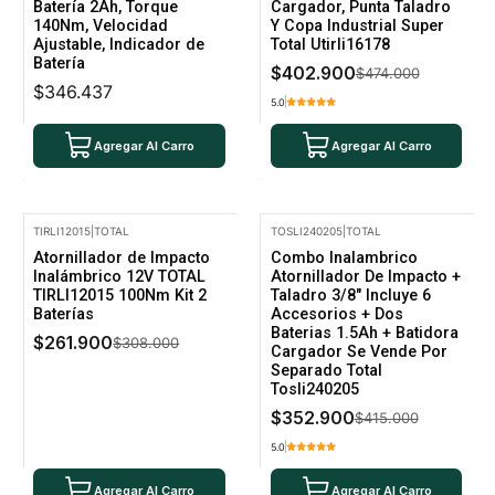
Batería 2Ah, Torque
Cargador, Punta Taladro
140Nm, Velocidad
Y Copa Industrial Super
Ajustable, Indicador de
Total Utirli16178
Batería
$402.900
$474.000
$346.437
5.0
Agregar Al Carro
Agregar Al Carro
TIRLI12015
|
TOTAL
TOSLI240205
|
TOTAL
-15% Oferta
-15% Oferta
Atornillador de Impacto
Combo Inalambrico
Inalámbrico 12V TOTAL
Atornillador De Impacto +
TIRLI12015 100Nm Kit 2
Taladro 3/8" Incluye 6
Baterías
Accesorios + Dos
Baterias 1.5Ah + Batidora
$261.900
$308.000
Cargador Se Vende Por
Separado Total
Tosli240205
$352.900
$415.000
5.0
Agregar Al Carro
Agregar Al Carro