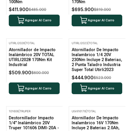
100Nm
170Nm
$411.900
$695.900
$485.000
$819.000
Agregar Al Carro
Agregar Al Carro
UTIRLI2028
|
TOTAL
UTIRLI2023
|
TOTAL
-15% Oferta
-15% Oferta
Atornillador de Impacto
Atornillador De Impacto
Inalámbrico 20V TOTAL
Inalambrico 1/4 20V
UTIRLI2028 170Nm Kit
230Nm Incluye 2 Baterias,
Industrial
2 Punta Taladro Industria
Super Total Utirli2023
$509.900
$600.000
$444.900
$523.000
Agregar Al Carro
Agregar Al Carro
101606
|
TRUPER
Utirli16178
|
TOTAL
-15% Oferta
Destornillador Impacto
Atornillador De Impacto
1/4" Inalámbrico 20V
Inalambrico 16V 170Nm
Truper 101606 DIMI-20A -
Incluye 2 Baterias 2.0Ah,