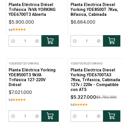
Planta Eléctrica Diésel
Planta Electrica Diesel
Trifásica 7kVA YORKING
Yorking YDE8500T 7Kva,
YDE6700T3 Abierta
Bifasica, Cabinada
$5.900.000
$6.664.000
5.0
Cantidad
Cantidad
YDE8500T3
|
YORKING
YDE6700TA3
|
YORKING
-7% Oferta
Planta Eléctrica Yorking
Planta Electrica Diesel
YDE8500T3 9kVA
Yorking YDE6700TA3
Trifásica 127-220V
7Kva, Trifasica, Cabinada
Diésel
127v / 220v - Compatible
con ATS
$7.021.000
$5.327.000
$5.750.000
5.0
5.0
Cantidad
Cantidad