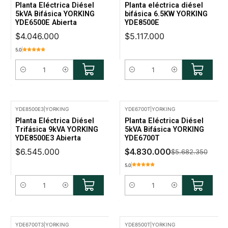
Planta Eléctrica Diésel
Planta eléctrica diésel
5kVA Bifásica YORKING
bifásica 6.5KW YORKING
YDE6500E Abierta
YDE8500E
$4.046.000
$5.117.000
5.0
Cantidad
Cantidad
YDE8500E3
|
YORKING
YDE6700T
|
YORKING
-15% Oferta
Planta Eléctrica Diésel
Planta Eléctrica Diésel
Trifásica 9kVA YORKING
5kVA Bifásica YORKING
YDE8500E3 Abierta
YDE6700T
$6.545.000
$4.830.000
$5.682.350
5.0
Cantidad
Cantidad
YDE6700T3
|
YORKING
YDE8500T
|
YORKING