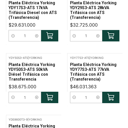
Planta Eléctrica Yorking
Planta Eléctrica Yorking
YDY17S3-ATS 17kVA
YDY29S3-ATS 28kVA
Trifásica Diesel con ATS
Trifásica con ATS
(Transferencia)
(Transferencia)
$29.631.000
$32.725.000
Cantidad
Cantidad
YDY50S3-ATS
|
YORKING
YDY77S3-ATS
|
YORKING
Planta Eléctrica Yorking
Planta Eléctrica Yorking
YDY50S3-ATS 50kVA
YDY77S3-ATS 77kVA
Diésel Trifásica con
Trifásica con ATS
Transferencia
(Transferencia)
$38.675.000
$46.031.363
Cantidad
Cantidad
YDE8600T3-9
|
YORKING
-15% Oferta
Planta Eléctrica Yorking