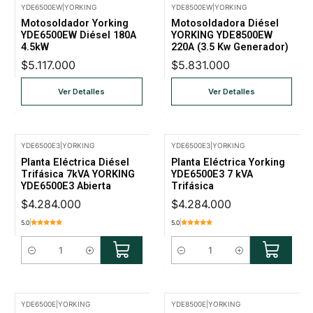
YDE6500EW
|
YORKING
YDE8500EW
|
YORKING
No disponible
No disponible
Motosoldador Yorking
Motosoldadora Diésel
YDE6500EW Diésel 180A
YORKING YDE8500EW
4.5kW
220A (3.5 Kw Generador)
$5.117.000
$5.831.000
Ver Detalles
Ver Detalles
YDE6500E3
|
YORKING
YDE6500E3
|
YORKING
Planta Eléctrica Diésel
Planta Eléctrica Yorking
Trifásica 7kVA YORKING
YDE6500E3 7 kVA
YDE6500E3 Abierta
Trifásica
$4.284.000
$4.284.000
5.0
5.0
Cantidad
Cantidad
YDE6500E
|
YORKING
YDE8500E
|
YORKING