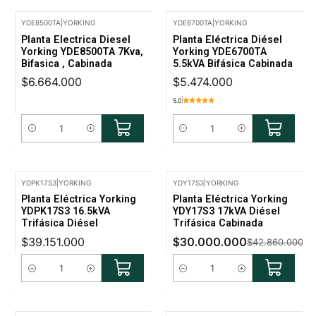
YDE8500TA
|
YORKING
YDE6700TA
|
YORKING
Planta Electrica Diesel
Planta Eléctrica Diésel
Yorking YDE8500TA 7Kva,
Yorking YDE6700TA
Bifasica , Cabinada
5.5kVA Bifásica Cabinada
$6.664.000
$5.474.000
5.0
Cantidad
Cantidad
YDPK17S3
|
YORKING
YDY17S3
|
YORKING
-30% Oferta
Planta Eléctrica Yorking
Planta Eléctrica Yorking
YDPK17S3 16.5kVA
YDY17S3 17kVA Diésel
Trifásica Diésel
Trifásica Cabinada
$39.151.000
$30.000.000
$42.860.000
Cantidad
Cantidad