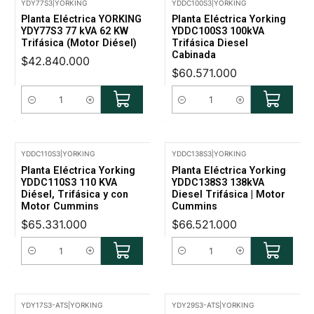
YDY77S3
|
YORKING
YDDC100S3
|
YORKING
Planta Eléctrica YORKING
Planta Eléctrica Yorking
YDY77S3 77 kVA 62 KW
YDDC100S3 100kVA
Trifásica (Motor Diésel)
Trifásica Diesel
Cabinada
$42.840.000
$60.571.000
Cantidad
Cantidad
YDDC110S3
|
YORKING
YDDC138S3
|
YORKING
Planta Eléctrica Yorking
Planta Eléctrica Yorking
YDDC110S3 110 KVA
YDDC138S3 138kVA
Diésel, Trifásica y con
Diesel Trifásica | Motor
Motor Cummins
Cummins
$65.331.000
$66.521.000
Cantidad
Cantidad
YDY17S3-ATS
|
YORKING
YDY29S3-ATS
|
YORKING