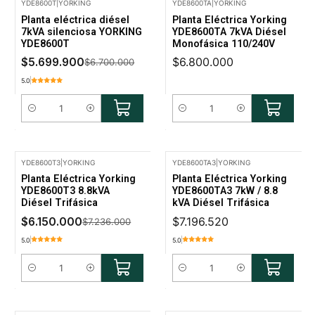
YDE8600T
|
YORKING
YDE8600TA
|
YORKING
-15% Oferta
Planta eléctrica diésel
Planta Eléctrica Yorking
7kVA silenciosa YORKING
YDE8600TA 7kVA Diésel
YDE8600T
Monofásica 110/240V
$5.699.900
$6.800.000
$6.700.000
5.0
Cantidad
Cantidad
YDE8600T3
|
YORKING
YDE8600TA3
|
YORKING
-15% Oferta
Planta Eléctrica Yorking
Planta Eléctrica Yorking
YDE8600T3 8.8kVA
YDE8600TA3 7kW / 8.8
Diésel Trifásica
kVA Diésel Trifásica
$6.150.000
$7.196.520
$7.236.000
5.0
5.0
Cantidad
Cantidad