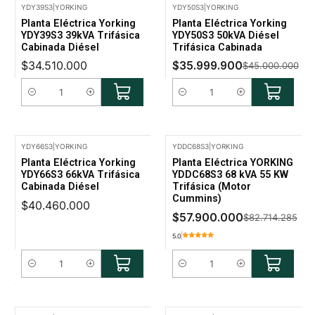
YDY39S3
|
YORKING
YDY50S3
|
YORKING
-20% Oferta
Planta Eléctrica Yorking
Planta Eléctrica Yorking
YDY39S3 39kVA Trifásica
YDY50S3 50kVA Diésel
Cabinada Diésel
Trifásica Cabinada
$34.510.000
$35.999.900
$45.000.000
Cantidad
Cantidad
YDY66S3
|
YORKING
YDDC68S3
|
YORKING
-30% Oferta
Planta Eléctrica Yorking
Planta Eléctrica YORKING
YDY66S3 66kVA Trifásica
YDDC68S3 68 kVA 55 KW
Cabinada Diésel
Trifásica (Motor
Cummins)
$40.460.000
$57.900.000
$82.714.285
5.0
Cantidad
Cantidad