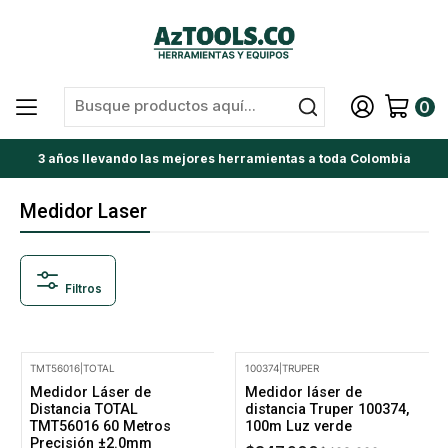
0
3 años llevando las mejores herramientas a toda Colombia
Medidor Laser
Filtros
TMT56016
|
TOTAL
100374
|
TRUPER
-15% Oferta
-15% Oferta
Medidor Láser de
Medidor láser de
Distancia TOTAL
distancia Truper 100374,
TMT56016 60 Metros
100m Luz verde
Precisión ±2.0mm