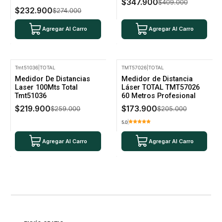
$347.900
$409.000
$232.900
$274.000
Agregar Al Carro
Agregar Al Carro
Tmt51036
|
TOTAL
TMT57026
|
TOTAL
-15% Oferta
-15% Oferta
Medidor De Distancias
Medidor de Distancia
Laser 100Mts Total
Láser TOTAL TMT57026
Tmt51036
60 Metros Profesional
$219.900
$173.900
$259.000
$205.000
5.0
Agregar Al Carro
Agregar Al Carro