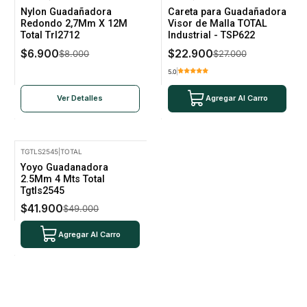
-14% Oferta
-15% Oferta
Nylon Guadañadora
Careta para Guadañadora
No disponible
Redondo 2,7Mm X 12M
Visor de Malla TOTAL
Total Trl2712
Industrial - TSP622
$6.900
$22.900
$8.000
$27.000
5.0
Ver Detalles
Agregar Al Carro
TGTLS2545
|
TOTAL
-14% Oferta
Yoyo Guadanadora
2.5Mm 4 Mts Total
Tgtls2545
$41.900
$49.000
Agregar Al Carro