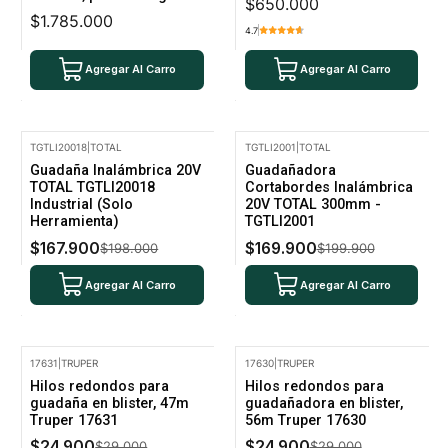
$650.000
$1.785.000
4.7
Agregar Al Carro
Agregar Al Carro
TGTLI20018
|
TOTAL
TGTLI2001
|
TOTAL
-15% Oferta
-15% Oferta
Guadaña Inalámbrica 20V
Guadañadora
TOTAL TGTLI20018
Cortabordes Inalámbrica
Industrial (Solo
20V TOTAL 300mm -
Herramienta)
TGTLI2001
$167.900
$169.900
$198.000
$199.900
Agregar Al Carro
Agregar Al Carro
17631
|
TRUPER
17630
|
TRUPER
-14% Oferta
-14% Oferta
Hilos redondos para
Hilos redondos para
guadaña en blister, 47m
guadañadora en blister,
Truper 17631
56m Truper 17630
$24.900
$24.900
$29.000
$29.000