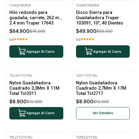
17643
|
TRUPER
103091
|
TRUPER
-15% Oferta
-15% Oferta
Hilo redondo para
Disco Sierra para
guadaña, carrete, 262 m ,
Guadañadora Truper
2.4 mm Truper 17643
103091, 10", 40 Dientes
$64.900
$49.900
$76.000
$59.000
5.0
5.0
Agregar Al Carro
Agregar Al Carro
TSL3311
|
TOTAL
Tsl2717
|
TOTAL
-11% Oferta
-11% Oferta
Nylon Guadañadora
Nylon Guadañadora
No disponible
Cuadrado 3,3Mm X 11M
Cuadrado 2,7Mm X 17M
Total Tsl3311
Total Tsl2717
$8.900
$8.900
$10.000
$10.000
Agregar Al Carro
Ver Detalles
TRL2712
|
TOTAL
TSP622
|
TOTAL