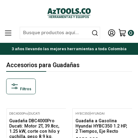
0
3 años llevando las mejores herramientas a toda Colombia
Accesorios para Guadañas
Filtros
DBC4000Pro
|
DUCATI
HYBC350
|
HYUNDAI
Guadaña DBC4000Pro
Guadaña a Gasolina
Ducati: Motor 2T, 39.8cc,
Hyundai HYBC350 1.2 HP,
1.25 kW, corte con hilo y
2 Tiempos, Eje Recto
cuchilla, peso 8.9 kg.