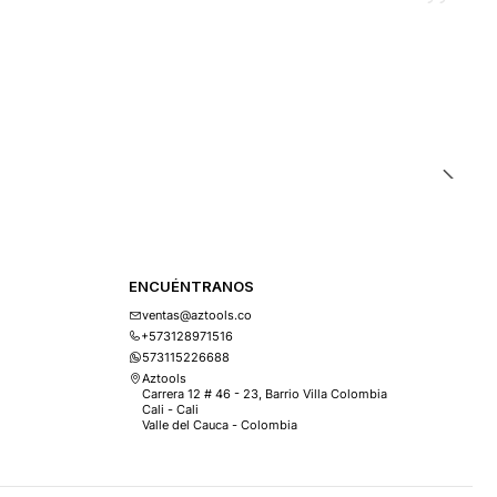
ENCUÉNTRANOS
ventas@aztools.co
+573128971516
573115226688
Aztools
Carrera 12 # 46 - 23, Barrio Villa Colombia
Cali - Cali
Valle del Cauca - Colombia