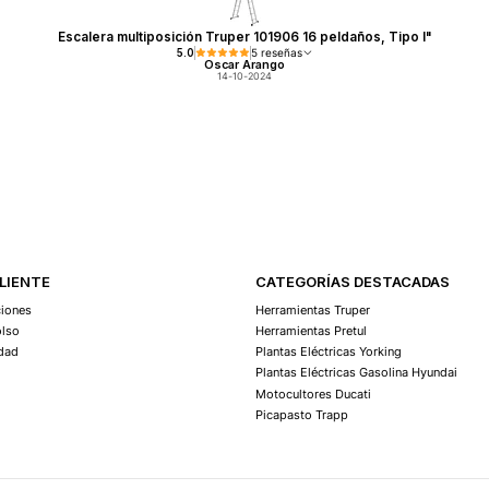
Escalera multiposición Truper 101906 16 peldaños, Tipo I"
5.0
5 reseñas
Oscar Arango
14-10-2024
CLIENTE
CATEGORÍAS DESTACADAS
ciones
Herramientas Truper
olso
Herramientas Pretul
idad
Plantas Eléctricas Yorking
Plantas Eléctricas Gasolina Hyundai
Motocultores Ducati
Picapasto Trapp