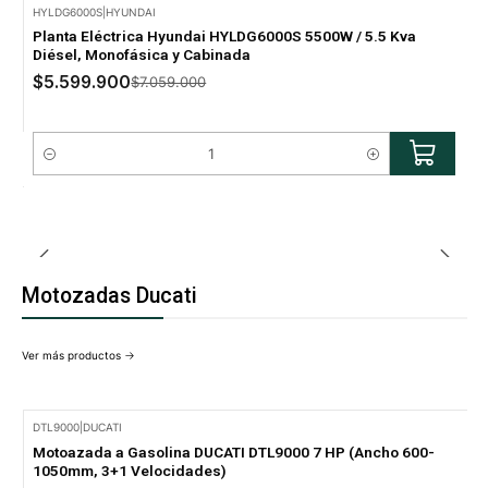
HYLDG6000S
|
HYUNDAI
-21% Oferta
Planta Eléctrica Hyundai HYLDG6000S 5500W / 5.5 Kva
Diésel, Monofásica y Cabinada
$5.599.900
$7.059.000
Cantidad
Motozadas Ducati
Ver más productos
DTL9000
|
DUCATI
Motoazada a Gasolina DUCATI DTL9000 7 HP (Ancho 600-
1050mm, 3+1 Velocidades)