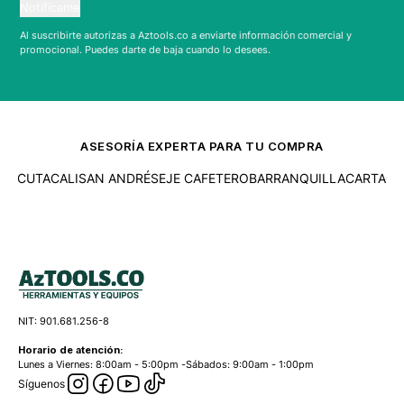
Notifícame
Al suscribirte autorizas a Aztools.co a enviarte información comercial y
promocional. Puedes darte de baja cuando lo desees.
ASESORÍA EXPERTA PARA TU COMPRA
LI
SAN ANDRÉS
EJE CAFETERO
BARRANQUILLA
CARTAGENA
MEDELL
NIT: 901.681.256-8
Horario de atención:
Lunes a Viernes: 8:00am - 5:00pm -Sábados: 9:00am - 1:00pm
Síguenos