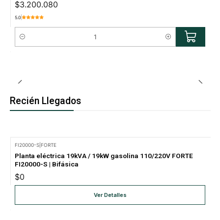
$3.200.080
5.0
Cantidad
Recién Llegados
FI20000-S
|
FORTE
Nuevo Producto
Planta eléctrica 19kVA / 19kW gasolina 110/220V FORTE
No disponible
FI20000-S | Bifásica
$0
Ver Detalles