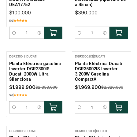
DEA17752
a 45 cm)
$100.000
$390.000
5.0
Cantidad
Cantidad
DGR2300IS
|
DUCATI
DGR35002IS
|
DUCATI
-15% Oferta
-15% Oferta
Planta Eléctrica gasolina
Planta Eléctrica Ducati
Inverter DGR2300IS
DGR35002IS Inverter
Ducati 2000W Ultra
3,200W Gasolina
Silenciosa
CompactA
$1.999.900
$1.969.900
$2.353.000
$2.320.000
5.0
Cantidad
Cantidad
DGR8000S
|
DUCATI
DGR80002IED
|
DUCATI
-13% Oferta
-16% Oferta