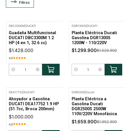
Filtros
DBC3300M
|
DUCATI
DGR1300S
|
DUCATI
-15% Oferta
Guadaña Multifuncional
Planta Eléctrica Ducati
DUCATI DBC3300M 1.2
Gasolina DGR1300S
HP (4 en 1, 32.6 cc)
1200W - 110/220V
$1.428.000
$1.299.900
$1.529.900
5.0
Cantidad
Cantidad
DEA17752
|
DUCATI
DGR2500
|
Ducati
-15% Oferta
Ahoyador a Gasolina
Planta Eléctrica a
DUCATI DEA17752 1.9 HP
Gasolina Ducati
(51.7cc, Broca 200mm)
DGR2500S 2500W
110V/220V Monofásica
$1.000.000
$1.659.900
$1.952.900
5.0