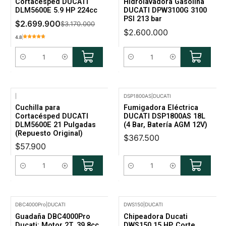
Cortacésped DUCATI
Hidrolavadora Gasolina
DLM5600E 5.9 HP 224cc
DUCATI DPW3100G 3100
PSI 213 bar
$2.699.900
$3.170.000
$2.600.000
4.8
Cantidad
Cantidad
|
DSP1800AS
|
DUCATI
Cuchilla para
Fumigadora Eléctrica
Cortacésped DUCATI
DUCATI DSP1800AS 18L
DLM5600E 21 Pulgadas
(4 Bar, Batería AGM 12V)
(Repuesto Original)
$367.500
$57.900
Cantidad
Cantidad
DBC4000Pro
|
DUCATI
DWS150
|
DUCATI
Guadaña DBC4000Pro
Chipeadora Ducati
Ducati: Motor 2T, 39.8cc,
DWS150 15 HP, Corte