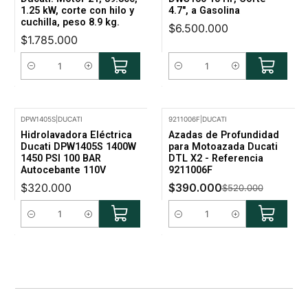
1.25 kW, corte con hilo y
4.7", a Gasolina
cuchilla, peso 8.9 kg.
$6.500.000
$1.785.000
Cantidad
Cantidad
DPW1405S
|
DUCATI
9211006F
|
DUCATI
-25% Oferta
Hidrolavadora Eléctrica
Azadas de Profundidad
Ducati DPW1405S 1400W
para Motoazada Ducati
1450 PSI 100 BAR
DTL X2 - Referencia
Autocebante 110V
9211006F
$320.000
$390.000
$520.000
Cantidad
Cantidad