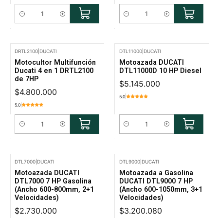
Cantidad
Cantidad
DRTL2100
|
DUCATI
DTL11000
|
DUCATI
Motocultor Multifunción
Motoazada DUCATI
Ducati 4 en 1 DRTL2100
DTL11000D 10 HP Diesel
de 7HP
$5.145.000
$4.800.000
5.0
5.0
Cantidad
Cantidad
DTL7000
|
DUCATI
DTL9000
|
DUCATI
Motoazada DUCATI
Motoazada a Gasolina
DTL7000 7 HP Gasolina
DUCATI DTL9000 7 HP
(Ancho 600-800mm, 2+1
(Ancho 600-1050mm, 3+1
Velocidades)
Velocidades)
$2.730.000
$3.200.080