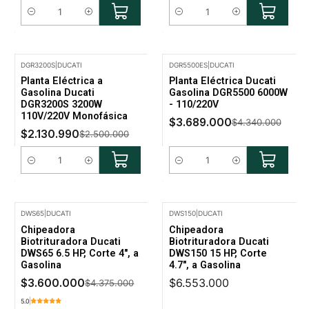
Cantidad
Cantidad
DGR3200S
|
DUCATI
DGR5500ES
|
DUCATI
-15% Oferta
-15% Oferta
Planta Eléctrica a
Planta Eléctrica Ducati
Gasolina Ducati
Gasolina DGR5500 6000W
DGR3200S 3200W
- 110/220V
110V/220V Monofásica
$3.689.000
$4.340.000
$2.130.990
$2.500.000
Cantidad
Cantidad
DWS65
|
DUCATI
DWS150
|
DUCATI
-18% Oferta
Chipeadora
Chipeadora
Biotrituradora Ducati
Biotrituradora Ducati
DWS65 6.5 HP, Corte 4", a
DWS150 15 HP, Corte
Gasolina
4.7", a Gasolina
$3.600.000
$6.553.000
$4.375.000
5.0