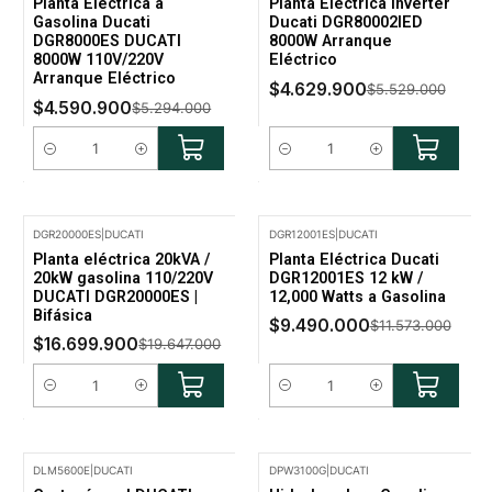
Planta Eléctrica a
Planta Eléctrica Inverter
Gasolina Ducati
Ducati DGR80002IED
DGR8000ES DUCATI
8000W Arranque
8000W 110V/220V
Eléctrico
Arranque Eléctrico
$4.629.900
$5.529.000
$4.590.900
$5.294.000
Cantidad
Cantidad
DGR20000ES
|
DUCATI
DGR12001ES
|
DUCATI
-15% Oferta
-18% Oferta
Planta eléctrica 20kVA /
Planta Eléctrica Ducati
20kW gasolina 110/220V
DGR12001ES 12 kW /
DUCATI DGR20000ES |
12,000 Watts a Gasolina
Bifásica
$9.490.000
$11.573.000
$16.699.900
$19.647.000
Cantidad
Cantidad
DLM5600E
|
DUCATI
DPW3100G
|
DUCATI
-15% Oferta