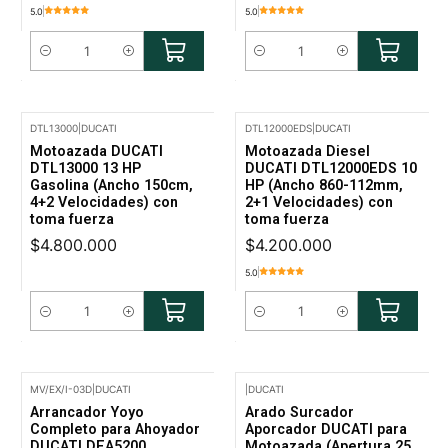
5.0
5.0
Cantidad
Cantidad
DTL13000
|
DUCATI
DTL12000EDS
|
DUCATI
Motoazada DUCATI
Motoazada Diesel
DTL13000 13 HP
DUCATI DTL12000EDS 10
Gasolina (Ancho 150cm,
HP (Ancho 860-112mm,
4+2 Velocidades) con
2+1 Velocidades) con
toma fuerza
toma fuerza
$4.800.000
$4.200.000
5.0
Cantidad
Cantidad
MV/EX/I-03D
|
DUCATI
|
DUCATI
Arrancador Yoyo
Arado Surcador
Completo para Ahoyador
Aporcador DUCATI para
DUCATI DEA5200
Motoazada (Apertura 25