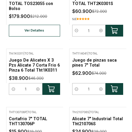
TOTAL TOS23055 con
TOTAL THT2K0301S
Bolso
$60.900
$72.000
$179.900
$212.000
5.0
Ver Detalles
Cantidad
Tht1K0311
|
TOTAL
THT114041
|
TOTAL
-15% Oferta
-15% Oferta
Juego De Alicates X 3
Juego de pinzas saca
Pzs Alicate 7 Corta Frio 6
pines 7" Total
Pinza 6 Total Tht1K0311
$62.900
$74.000
$38.900
$46.000
Cantidad
Cantidad
THT130706P
|
TOTAL
Tht210706S
|
TOTAL
-16% Oferta
-14% Oferta
Cortafrio 7" TOTAL
Alicate 7" Industrial Total
THT130706P
Tht210706S
$15.900
$24.900
$19.000
$29.000