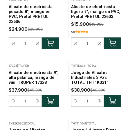
22606
|
PRETUL
22603
|
PRETUL
-14% Oferta
-16% Oferta
Alicate de electricista
Alicate de electricista
pesado 8", mango en
ligero 7", mango en PVC,
PVC, Pretul PRETUL
Pretul PRETUL 22603
22606
$15.900
$19.000
$24.900
$29.000
5.0
Cantidad
Cantidad
17328
|
TRUPER
THT1K0311
|
TOTAL
-16% Oferta
-15% Oferta
Alicate de electricista 9",
Juego de Alicates
alta palanca, mango de
Industriales 3 Pzs
vinil TRUPER 17328
TOTAL THT1K0311
$37.900
$38.900
$45.000
$46.000
Cantidad
Cantidad
THT2K0302
|
TOTAL
THT114041
|
TOTAL
-15% Oferta
-15% Oferta