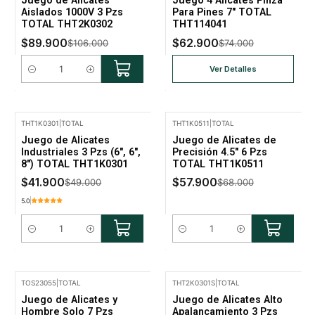
Juego de Alicates
Juego 4 Alicates Pinza
No disponible
Aislados 1000V 3 Pzs
Para Pines 7" TOTAL
TOTAL THT2K0302
THT114041
$89.900
$62.900
$106.000
$74.000
Ver Detalles
Cantidad
THT1K0301
|
TOTAL
THT1K0511
|
TOTAL
-14% Oferta
-15% Oferta
Juego de Alicates
Juego de Alicates de
Industriales 3 Pzs (6", 6",
Precisión 4.5" 6 Pzs
8") TOTAL THT1K0301
TOTAL THT1K0511
$41.900
$57.900
$49.000
$68.000
5.0
Cantidad
Cantidad
TOS23055
|
TOTAL
THT2K0301S
|
TOTAL
-15% Oferta
-15% Oferta
Juego de Alicates y
Juego de Alicates Alto
No disponible
Hombre Solo 7 Pzs
Apalancamiento 3 Pzs