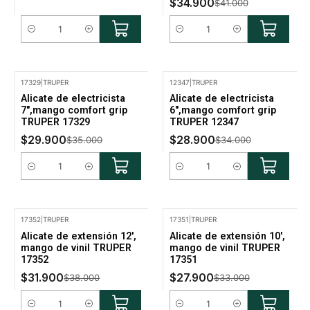
$34.900
$41.000
Cantidad
Cantidad
17329
|
TRUPER
12347
|
TRUPER
-15% Oferta
-15% Oferta
Alicate de electricista
Alicate de electricista
7",mango comfort grip
6",mango comfort grip
TRUPER 17329
TRUPER 12347
$29.900
$28.900
$35.000
$34.000
Cantidad
Cantidad
17352
|
TRUPER
17351
|
TRUPER
-16% Oferta
-15% Oferta
Alicate de extensión 12',
Alicate de extensión 10',
mango de vinil TRUPER
mango de vinil TRUPER
17352
17351
$31.900
$27.900
$38.000
$33.000
Cantidad
Cantidad