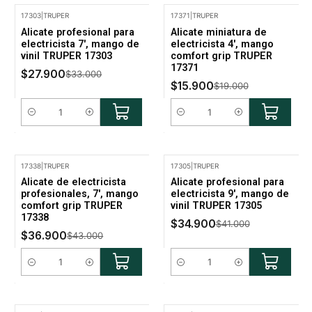
17303
|
TRUPER
17371
|
TRUPER
-15% Oferta
-16% Oferta
Alicate profesional para
Alicate miniatura de
electricista 7', mango de
electricista 4', mango
vinil TRUPER 17303
comfort grip TRUPER
17371
$27.900
$33.000
$15.900
$19.000
Cantidad
Cantidad
17338
|
TRUPER
17305
|
TRUPER
-14% Oferta
-15% Oferta
Alicate de electricista
Alicate profesional para
profesionales, 7', mango
electricista 9', mango de
comfort grip TRUPER
vinil TRUPER 17305
17338
$34.900
$41.000
$36.900
$43.000
Cantidad
Cantidad