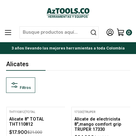
0
3 años llevando las mejores herramientas a toda Colombia
Alicates
Filtros
THT110812
|
TOTAL
17330
|
TRUPER
-15% Oferta
-15% Oferta
Alicate 8" TOTAL
Alicate de electricista
THT110812
8",mango comfort grip
TRUPER 17330
$17.900
$21.000