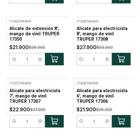
17350
|
TRUPER
17308
|
TRUPER
-16% Oferta
-15% Oferta
Alicate de extensión 8',
Alicate para electricista
mango de vinil TRUPER
8', mango de vinil
17350
TRUPER 17308
$21.900
$27.900
$26.000
$33.000
Cantidad
Cantidad
17307
|
TRUPER
17306
|
TRUPER
-15% Oferta
-16% Oferta
Alicate para electricista
Alicate para electricista
7', mango de vinil
6', mango de vinil
TRUPER 17307
TRUPER 17306
$22.900
$21.900
$27.000
$26.000
Cantidad
Cantidad