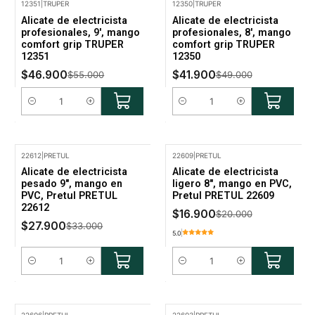
12351
|
TRUPER
12350
|
TRUPER
-15% Oferta
-14% Oferta
Alicate de electricista
Alicate de electricista
profesionales, 9', mango
profesionales, 8', mango
comfort grip TRUPER
comfort grip TRUPER
12351
12350
$46.900
$41.900
$55.000
$49.000
Cantidad
Cantidad
22612
|
PRETUL
22609
|
PRETUL
-15% Oferta
-16% Oferta
Alicate de electricista
Alicate de electricista
pesado 9", mango en
ligero 8", mango en PVC,
PVC, Pretul PRETUL
Pretul PRETUL 22609
22612
$16.900
$20.000
$27.900
$33.000
5.0
Cantidad
Cantidad