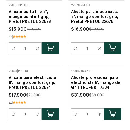
22678
|
PRETUL
22676
|
PRETUL
-16% Oferta
-16% Oferta
Alicate corta frío 7",
Alicate para electricista
mango comfort grip,
7", mango comfort grip,
Pretul PRETUL 22678
Pretul PRETUL 22676
$15.900
$16.900
$19.000
$20.000
5.0
Cantidad
Cantidad
22674
|
PRETUL
17304
|
TRUPER
-15% Oferta
-16% Oferta
Alicate para electricista
Alicate profesional para
8', mango comfort grip,
electricista 8', mango de
Pretul PRETUL 22674
vinil TRUPER 17304
$17.900
$31.900
$21.000
$38.000
5.0
Cantidad
Cantidad