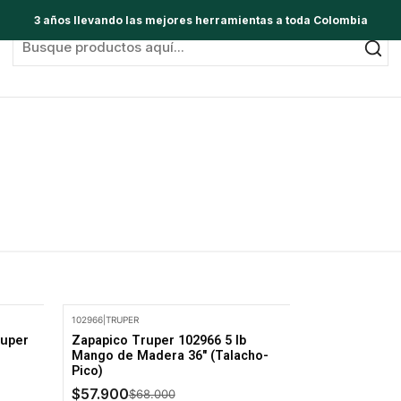
3 años llevando las mejores herramientas a toda Colombia
102966
|
TRUPER
-15% Oferta
ruper
Zapapico Truper 102966 5 lb
Mango de Madera 36" (Talacho-
Pico)
$57.900
$68.000