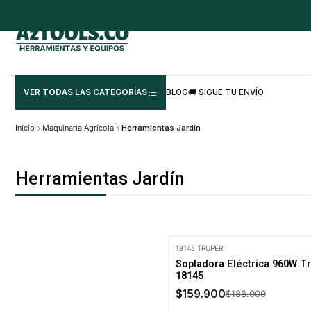
VER TODAS LAS CATEGORÍAS
BLOG
🚚 SIGUE TU ENVÍO
Inicio
Maquinaria Agrícola
Herramientas Jardín
Herramientas Jardín
18145
|
TRUPER
-15% Oferta
Sopladora Eléctrica 960W T
18145
$159.900
$188.000