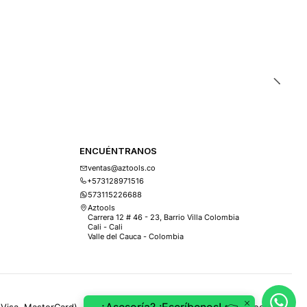
ENCUÉNTRANOS
ventas@aztools.co
+573128971516
573115226688
Aztools
Carrera 12 # 46 - 23, Barrio Villa Colombia
Cali - Cali
Valle del Cauca - Colombia
(Visa, MasterCard), PSE, ePayco, Mercado Pago, Addi y Sistecrédito.