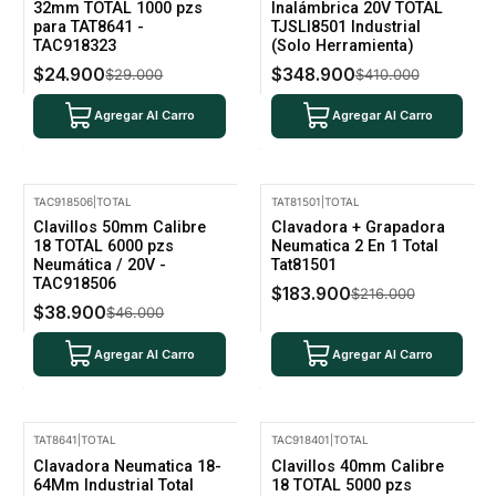
32mm TOTAL 1000 pzs
Inalámbrica 20V TOTAL
para TAT8641 -
TJSLI8501 Industrial
TAC918323
(Solo Herramienta)
$24.900
$348.900
$29.000
$410.000
Agregar Al Carro
Agregar Al Carro
TAC918506
|
TOTAL
TAT81501
|
TOTAL
-15% Oferta
-15% Oferta
Clavillos 50mm Calibre
Clavadora + Grapadora
18 TOTAL 6000 pzs
Neumatica 2 En 1 Total
Neumática / 20V -
Tat81501
TAC918506
$183.900
$216.000
$38.900
$46.000
Agregar Al Carro
Agregar Al Carro
TAT8641
|
TOTAL
TAC918401
|
TOTAL
-15% Oferta
-14% Oferta
Clavadora Neumatica 18-
Clavillos 40mm Calibre
64Mm Industrial Total
18 TOTAL 5000 pzs