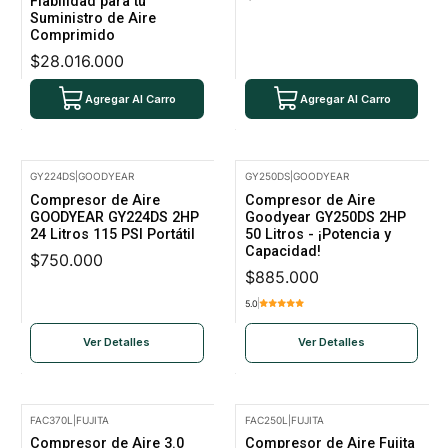
Fiabilidad para tu
Suministro de Aire
Comprimido
$28.016.000
Agregar Al Carro
Agregar Al Carro
GY224DS
|
GOODYEAR
GY250DS
|
GOODYEAR
No disponible
No disponible
Compresor de Aire
Compresor de Aire
GOODYEAR GY224DS 2HP
Goodyear GY250DS 2HP
24 Litros 115 PSI Portátil
50 Litros - ¡Potencia y
Capacidad!
$750.000
$885.000
5.0
Ver Detalles
Ver Detalles
FAC370L
|
FUJITA
FAC250L
|
FUJITA
-12% Oferta
Compresor de Aire 3.0
Compresor de Aire Fujita