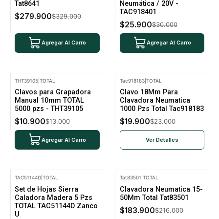
Tat8641
Neumática / 20V -
TAC918401
$279.900
$329.000
$25.900
$30.000
Agregar Al Carro
Agregar Al Carro
THT39105
|
TOTAL
Tac918183
|
TOTAL
-16% Oferta
-13% Oferta
Clavos para Grapadora
Clavo 18Mm Para
No disponible
Manual 10mm TOTAL
Clavadora Neumatica
5000 pzs - THT39105
1000 Pzs Total Tac918183
$10.900
$19.900
$13.000
$23.000
Agregar Al Carro
Ver Detalles
TAC51144D
|
TOTAL
Tat83501
|
TOTAL
-16% Oferta
-15% Oferta
Set de Hojas Sierra
Clavadora Neumatica 15-
Caladora Madera 5 Pzs
50Mm Total Tat83501
TOTAL TAC51144D Zanco
$183.900
$216.000
U