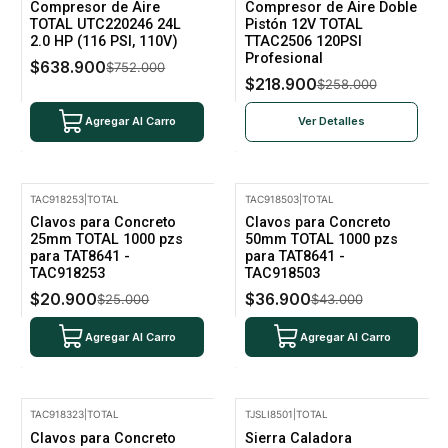
Compresor de Aire
Compresor de Aire Doble
No disponible
TOTAL UTC220246 24L
Pistón 12V TOTAL
2.0 HP (116 PSI, 110V)
TTAC2506 120PSI
Profesional
$638.900
$752.000
$218.900
$258.000
Agregar Al Carro
Ver Detalles
TAC918253
|
TOTAL
TAC918503
|
TOTAL
-16% Oferta
-14% Oferta
Clavos para Concreto
Clavos para Concreto
25mm TOTAL 1000 pzs
50mm TOTAL 1000 pzs
para TAT8641 -
para TAT8641 -
TAC918253
TAC918503
$20.900
$36.900
$25.000
$43.000
Agregar Al Carro
Agregar Al Carro
TAC918323
|
TOTAL
TJSLI8501
|
TOTAL
-14% Oferta
-15% Oferta
Clavos para Concreto
Sierra Caladora