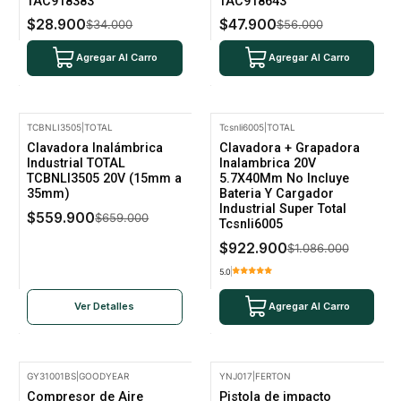
TAC918383
TAC918643
$28.900
$47.900
$34.000
$56.000
Agregar Al Carro
Agregar Al Carro
TCBNLI3505
|
TOTAL
Tcsnli6005
|
TOTAL
-15% Oferta
-15% Oferta
Clavadora Inalámbrica
Clavadora + Grapadora
No disponible
Industrial TOTAL
Inalambrica 20V
TCBNLI3505 20V (15mm a
5.7X40Mm No Incluye
35mm)
Bateria Y Cargador
Industrial Super Total
$559.900
$659.000
Tcsnli6005
$922.900
$1.086.000
5.0
Ver Detalles
Agregar Al Carro
GY31001BS
|
GOODYEAR
YNJ017
|
FERTON
No disponible
Compresor de Aire
Pistola de impacto