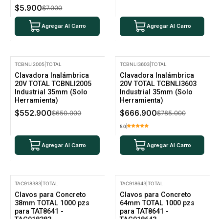
$5.900
$7.000
Agregar Al Carro
Agregar Al Carro
TCBNLI2005
|
TOTAL
TCBNLI3603
|
TOTAL
-15% Oferta
-15% Oferta
Clavadora Inalámbrica
Clavadora Inalámbrica
20V TOTAL TCBNLI2005
20V TOTAL TCBNLI3603
Industrial 35mm (Solo
Industrial 35mm (Solo
Herramienta)
Herramienta)
$552.900
$666.900
$650.000
$785.000
5.0
Agregar Al Carro
Agregar Al Carro
TAC918383
|
TOTAL
TAC918643
|
TOTAL
-15% Oferta
-14% Oferta
Clavos para Concreto
Clavos para Concreto
38mm TOTAL 1000 pzs
64mm TOTAL 1000 pzs
para TAT8641 -
para TAT8641 -