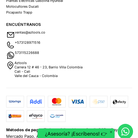
Plantas Eléctricas Gasolina Hyundai
Motocultores Ducati
Picapasto Trapp
ENCUÉNTRANOS
ventas@aztools.co
+573128971516
573115226688
Aztools
Carrera 12 # 46 - 23, Barrio Villa Colombia
Cali - Cali
Valle del Cauca - Colombia
Métodos de pago:
Tarjetas (Visa, MasterCard), PSE, ePayco,
¿Asesoría? ¡Escríbenos! 👉
Mercado Pago, Addi y Sistecrédito.