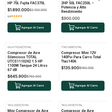
HP 70L Fujita FAC370L
2HP 50L FAC250L –
Potencia y Alto
$1.890.000
$2.150.000
Rendimiento
5.0
$900.000
Agregar Al Carro
Agregar Al Carro
Utcs1110242
|
TOTAL
TTAC1406
|
TOTAL
-15% Oferta
-15% Oferta
Compresor de Aire
Compresor Mini 12V
Silencioso TOTAL
140Psi Para Carro Total
UTCS1110242 1.5 HP
Ttac1406
1100W Tanque 24 Litros
$135.900
$160.000
67 dB
$645.900
$760.000
Agregar Al Carro
Agregar Al Carro
TACLI2002
|
TOTAL
TACLI2018
|
TOTAL
-15% Oferta
-15% Oferta
Mini Compresor de Aire
Compresor de Aire