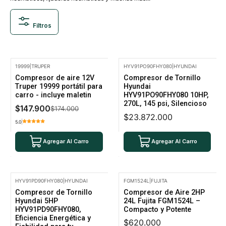
Filtros
19999
|
TRUPER
HYV91PO90FHY080
|
HYUNDAI
-15% Oferta
Compresor de aire 12V
Compresor de Tornillo
Truper 19999 portátil para
Hyundai
carro - incluye maletin
HYV91PO90FHY080 10HP,
270L, 145 psi, Silencioso
$147.900
$174.000
$23.872.000
5.0
Agregar Al Carro
Agregar Al Carro
HYV91PD90FHY080
|
HYUNDAI
FGM1524L
|
FUJITA
Compresor de Tornillo
Compresor de Aire 2HP
Hyundai 5HP
24L Fujita FGM1524L –
HYV91PD90FHY080,
Compacto y Potente
Eficiencia Energética y
$620.000