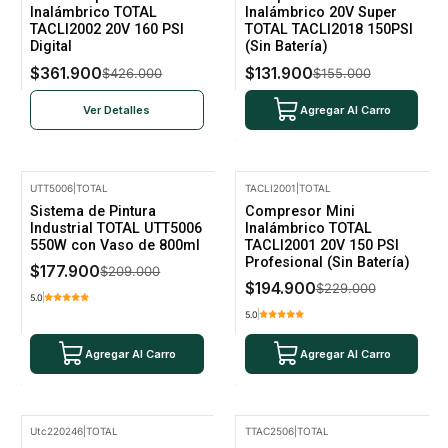
No disponible
Inalámbrico TOTAL
Inalámbrico 20V Super
TACLI2002 20V 160 PSI
TOTAL TACLI2018 150PSI
Digital
(Sin Batería)
$361.900
$131.900
$426.000
$155.000
Ver Detalles
Agregar Al Carro
UTT5006
|
TOTAL
TACLI2001
|
TOTAL
-15% Oferta
-15% Oferta
Sistema de Pintura
Compresor Mini
Industrial TOTAL UTT5006
Inalámbrico TOTAL
550W con Vaso de 800ml
TACLI2001 20V 150 PSI
Profesional (Sin Batería)
$177.900
$209.000
$194.900
$229.000
5.0
5.0
Agregar Al Carro
Agregar Al Carro
Utc220246
|
TOTAL
TTAC2506
|
TOTAL
-15% Oferta
-15% Oferta