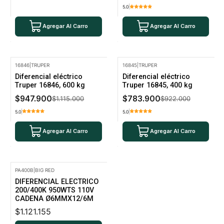
5.0
Agregar Al Carro
Agregar Al Carro
16846
|
TRUPER
16845
|
TRUPER
-15% Oferta
-15% Oferta
Diferencial eléctrico
Diferencial eléctrico
Truper 16846, 600 kg
Truper 16845, 400 kg
$947.900
$783.900
$1.115.000
$922.000
5.0
5.0
Agregar Al Carro
Agregar Al Carro
PA400B
|
BIG RED
DIFERENCIAL ELECTRICO
200/400K 950WTS 110V
CADENA Ø6MMX12/6M
$1.121.155