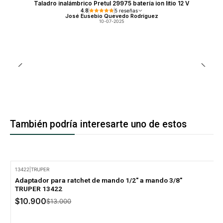
Taladro inalámbrico Pretul 29975 batería ion litio 12 V
4.8
5 reseñas
José Eusebio Quevedo Rodríguez
10-07-2025
También podría interesarte uno de estos
13422
|
TRUPER
-16% Oferta
Adaptador para ratchet de mando 1/2" a mando 3/8"
TRUPER 13422
$10.900
$13.000