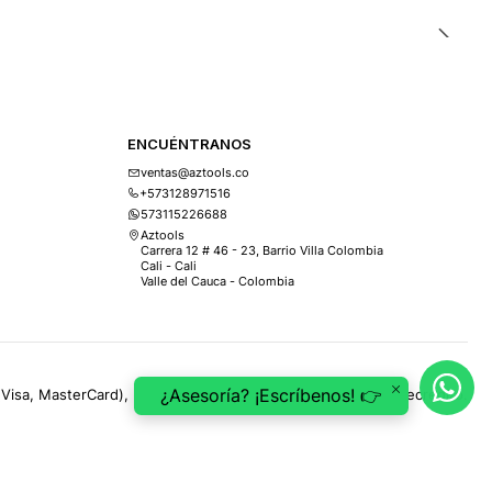
ENCUÉNTRANOS
ventas@aztools.co
+573128971516
573115226688
Aztools
Carrera 12 # 46 - 23, Barrio Villa Colombia
Cali - Cali
Valle del Cauca - Colombia
¿Asesoría? ¡Escríbenos! 👉
(Visa, MasterCard), PSE, ePayco, Mercado Pago, Addi y Sistecrédito.