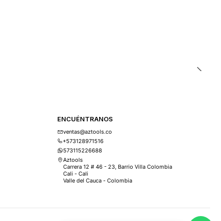
ENCUÉNTRANOS
ventas@aztools.co
+573128971516
573115226688
Aztools
Carrera 12 # 46 - 23, Barrio Villa Colombia
Cali - Cali
Valle del Cauca - Colombia