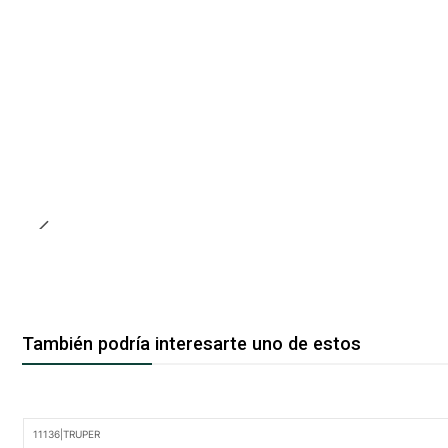
También podría interesarte uno de estos
11136
|
TRUPER
-12% Oferta