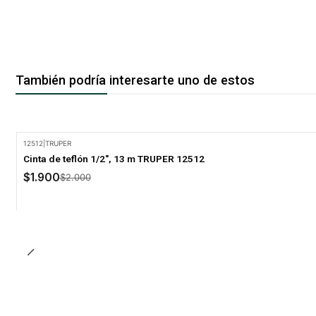
También podría interesarte uno de estos
12512
|
TRUPER
-5% Oferta
Cinta de teflón 1/2", 13 m TRUPER 12512
$1.900
$2.000
Cantidad