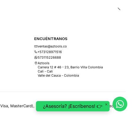
ENCUÉNTRANOS
ventas@aztools.co
+573128971516
573115226688
Aztools
Carrera 12 # 46 - 23, Barrio Villa Colombia
Cali - Cali
Valle del Cauca - Colombia
¿Asesoría? ¡Escríbenos! 👉
(Visa, MasterCard), PSE, ePayco, Mercado Pago, Addi y Sistecrédito.