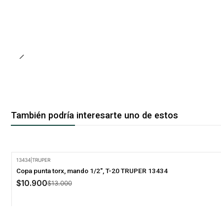
También podría interesarte uno de estos
13434
|
TRUPER
-16% Oferta
Copa punta torx, mando 1/2", T-20 TRUPER 13434
$10.900
$13.000