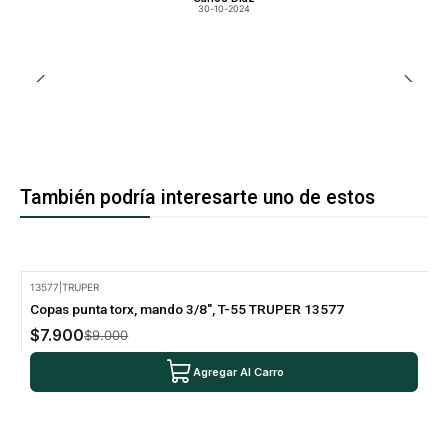
30-10-2024
También podría interesarte uno de estos
13577
|
TRUPER
-12% Oferta
Copas punta torx, mando 3/8", T-55 TRUPER 13577
$7.900
$9.000
Agregar Al Carro