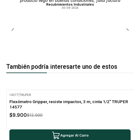
producto llego en buenas condiciones, falta factura
Recubrimientos Industriales
30-09-2024
También podría interesarte uno de estos
14577
|
TRUPER
-18% Oferta
Flexómetro Gripper, resiste impactos, 3 m, cinta 1/2" TRUPER
14577
$9.900
$12.000
Agregar Al Carro