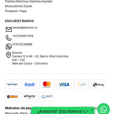
Plantas Eléctricas Gasolina Hyundai
Motocultores Ducati
Picapasto Trapp
ENCUÉNTRANOS
ventas@aztools.co
+573128971516
573115226688
Aztools
Carrera 12 # 46 - 23, Barrio Villa Colombia
Cali - Cali
Valle del Cauca - Colombia
Métodos de pago:
Tarjetas (Visa, MasterCard), PSE, ePayco,
¿Asesoría? ¡Escríbenos! 👉
Mercado Pago, Addi y Sistecrédito.