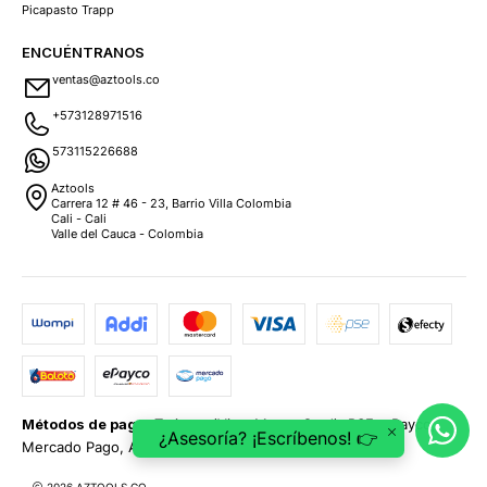
Picapasto Trapp
ENCUÉNTRANOS
ventas@aztools.co
+573128971516
573115226688
Aztools
Carrera 12 # 46 - 23, Barrio Villa Colombia
Cali - Cali
Valle del Cauca - Colombia
Métodos de pago:
Tarjetas (Visa, MasterCard), PSE, ePayco,
¿Asesoría? ¡Escríbenos! 👉
Mercado Pago, Addi y Sistecrédito.