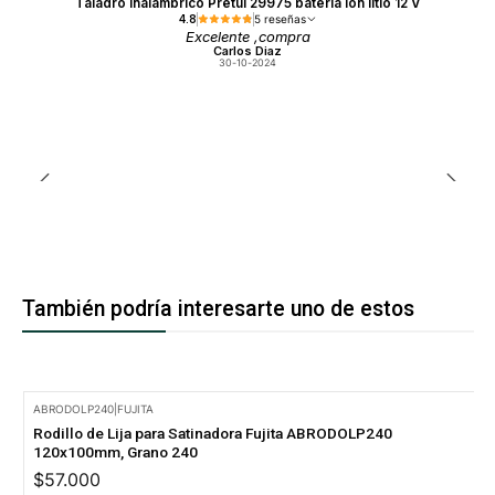
Taladro inalámbrico Pretul 29975 batería ion litio 12 V
4.8
5 reseñas
Excelente ,compra
Carlos Diaz
30-10-2024
También podría interesarte uno de estos
ABRODOLP240
|
FUJITA
Rodillo de Lija para Satinadora Fujita ABRODOLP240
120x100mm, Grano 240
$57.000