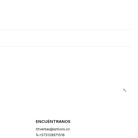
ENCUÉNTRANOS
ventas@aztools.co
+573128971516