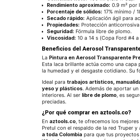
Rendimiento aproximado:
0.9 m² por l
Porcentaje de sólidos:
17% mínimo / 
Secado rápido:
Aplicación ágil para a
Propiedades:
Protección anticorrosiva 
Seguridad:
Fórmula libre de plomo.
Viscosidad:
10 a 14 s (Copa Ford #4 a
Beneficios del Aerosol Transparente 
La
Pintura en Aerosol Transparente Pr
Esta laca brillante actúa como una capa p
la humedad y el desgaste cotidiano. Su 
Ideal para
trabajos artísticos, manuali
yeso y plásticos
. Además de aportar un 
interiores. Al ser
libre de plomo
, es segu
preciadas.
¿Por qué comprar en aztools.co?
En
aztools.co
, te ofrecemos los mejore
Pretul con el respaldo de la red Truper 
a toda Colombia
para que tus proyectos 