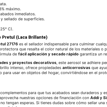
ata.
18% máximo.
cabados inmediatos.
y sellado de superficies.
 25° C).
Pretul (Laca Brillante)
etul 27176
es el sellador indispensable para culminar cualq
rotectora que resalta el color natural de los materiales o p
fórmula de
fácil aplicación y secado rápido
garantiza un re
dades y proyectos decorativos
, este aerosol se adhiere p
brillo intenso, ofrece propiedades
anticorrosivas
que ayud
ro para usar en objetos del hogar, convirtiéndose en el pro
s complementos para que tus acabados sean duraderos y es
y aprovecha nuestras opciones de financiación con
Addi y S
no tengan esperas. Si tienes dudas sobre cómo sellar una s