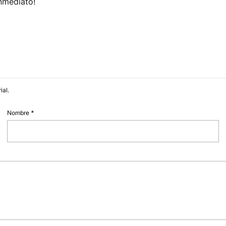
nmediato!
ial.
Nombre
*