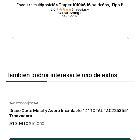
Escalera multiposición Truper 101906 16 peldaños, Tipo I"
5.0
5 reseñas
Oscar Arango
14-10-2024
También podría interesarte uno de estos
TAC2253551
|
TOTAL
-13% Oferta
Disco Corte Metal y Acero Inoxidable 14" TOTAL TAC2253551
Tronzadora
$13.900
$16.000