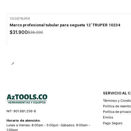
10234
|
TRUPER
-16% Oferta
Marco profesional tubular para segueta 12' TRUPER 10234
$31.900
$38.000
Cantidad
SERVICIO AL 
Términos y Condi
Politica de reemb
NIT: 901.681.256-8
Política de privac
Envíos
Horario de atención:
Pago Seguro
Lunes a Viernes: 8:00am - 5:00pm -Sábados: 9:00am -
1:00pm