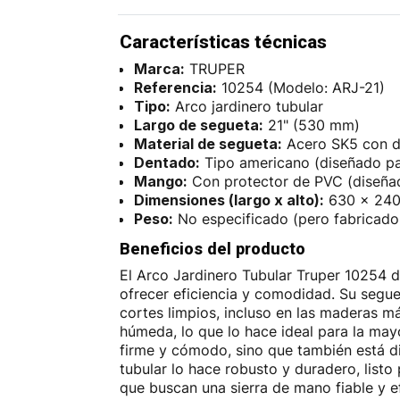
Características técnicas
Marca:
TRUPER
Referencia:
10254 (Modelo: ARJ-21)
Tipo:
Arco jardinero tubular
Largo de segueta:
21" (530 mm)
Material de segueta:
Acero SK5 con di
Dentado:
Tipo americano (diseñado p
Mango:
Con protector de PVC (diseñad
Dimensiones (largo x alto):
630 x 24
Peso:
No especificado (pero fabricado
Beneficios del producto
El Arco Jardinero Tubular Truper 10254 d
ofrecer eficiencia y comodidad. Su segue
cortes limpios, incluso en las maderas m
húmeda, lo que lo hace ideal para la may
firme y cómodo, sino que también está di
tubular lo hace robusto y duradero, listo 
que buscan una sierra de mano fiable y e