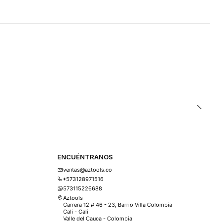
ENCUÉNTRANOS
ventas@aztools.co
+573128971516
573115226688
Aztools
Carrera 12 # 46 - 23, Barrio Villa Colombia
Cali - Cali
Valle del Cauca - Colombia