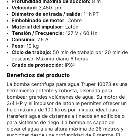
Profundidad máxima de succión:
8 m
Velocidad:
3,450 rpm
Diámetro de entrada / salida:
1" NPT
Embobinado de motor:
Cobre
Material del impulsor:
Latón
Tensión / Frecuencia:
127 V / 60 Hz
Consumo:
7.6 A
Peso:
10 kg
Ciclo de trabajo:
50 min de trabajo por 20 min de
descanso. Máximo diario 6 horas
Grado de protección:
IPX4
Beneficios del producto
La bomba centrífuga para agua Truper 10073 es una
herramienta potente y robusta, diseñada para
bombear grandes volúmenes de agua. Su motor de
3/4 HP y el impulsor de latón le permiten ofrecer un
flujo máximo de 100 litros por minuto, ideal para
transferir agua de cisternas a tinacos en edificios o
para sistemas de riego. La bomba es capaz de
elevar el agua a una altura máxima de 28 metros y
succionar desde una profundidad de 8 metros. El