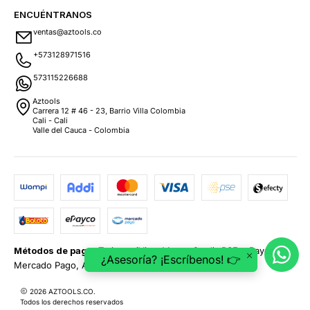
ENCUÉNTRANOS
ventas@aztools.co
+573128971516
573115226688
Aztools
Carrera 12 # 46 - 23, Barrio Villa Colombia
Cali - Cali
Valle del Cauca - Colombia
Métodos de pago:
Tarjetas (Visa, MasterCard), PSE, ePayco,
¿Asesoría? ¡Escríbenos! 👉
Mercado Pago, Addi y Sistecrédito.
2026 AZTOOLS.CO.
Todos los derechos reservados