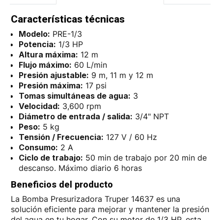
Características técnicas
Modelo:
PRE-1/3
Potencia:
1/3 HP
Altura máxima:
12 m
Flujo máximo:
60 L/min
Presión ajustable:
9 m, 11 m y 12 m
Presión máxima:
17 psi
Tomas simultáneas de agua:
3
Velocidad:
3,600 rpm
Diámetro de entrada / salida:
3/4" NPT
Peso:
5 kg
Tensión / Frecuencia:
127 V / 60 Hz
Consumo:
2 A
Ciclo de trabajo:
50 min de trabajo por 20 min de
descanso. Máximo diario 6 horas
Beneficios del producto
La Bomba Presurizadora Truper 14637 es una
solución eficiente para mejorar y mantener la presión
del agua en tu hogar. Con su motor de 1/3 HP, esta