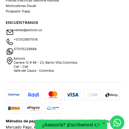
Plantas Eléctricas Gasolina Hyundai
Motocultores Ducati
Picapasto Trapp
ENCUÉNTRANOS
ventas@aztools.co
+573128971516
573115226688
Aztools
Carrera 12 # 46 - 23, Barrio Villa Colombia
Cali - Cali
Valle del Cauca - Colombia
Métodos de pago:
Tarjetas (Visa, MasterCard), PSE, ePayco,
¿Asesoría? ¡Escríbenos! 👉
Mercado Pago, Addi y Sistecrédito.