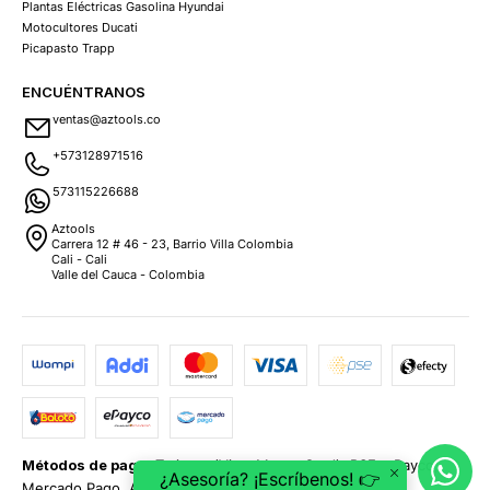
Plantas Eléctricas Gasolina Hyundai
Motocultores Ducati
Picapasto Trapp
ENCUÉNTRANOS
ventas@aztools.co
+573128971516
573115226688
Aztools
Carrera 12 # 46 - 23, Barrio Villa Colombia
Cali - Cali
Valle del Cauca - Colombia
Métodos de pago:
Tarjetas (Visa, MasterCard), PSE, ePayco,
¿Asesoría? ¡Escríbenos! 👉
Mercado Pago, Addi y Sistecrédito.