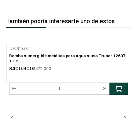
También podría interesarte uno de estos
12607
|
TRUPER
-15% Oferta
Bomba sumergible metálica para agua sucia Truper 12607
1 HP
$400.900
$472.000
Cantidad