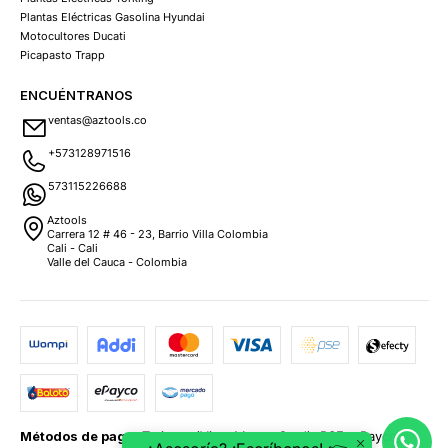
Plantas Eléctricas Gasolina Hyundai
Motocultores Ducati
Picapasto Trapp
ENCUÉNTRANOS
ventas@aztools.co
+573128971516
573115226688
Aztools
Carrera 12 # 46 - 23, Barrio Villa Colombia
Cali - Cali
Valle del Cauca - Colombia
Métodos de pago:
Tarjetas (Visa, MasterCard), PSE, ePayco,