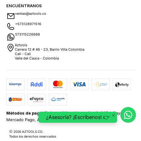
ENCUÉNTRANOS
ventas@aztools.co
+573128971516
573115226688
Aztools
Carrera 12 # 46 - 23, Barrio Villa Colombia
Cali - Cali
Valle del Cauca - Colombia
Métodos de pago:
Tarjetas (Visa, MasterCard), PSE, ePayco,
¿Asesoría? ¡Escríbenos! 👉
Mercado Pago, Addi y Sistecrédito.
2026 AZTOOLS.CO.
Todos los derechos reservados