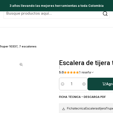
3 años llevando las mejores herramientas a toda Colombia
2 Truper 10337, 7 escalones
Escalera de tijera
|
5.0
1 reseña
Agr
Cantidad
FICHA TÉCNICA – DESCARGA PDF
FichatecnicaEscalerastijeraTrupe