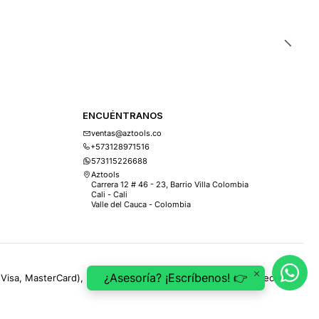
ENCUÉNTRANOS
ventas@aztools.co
+573128971516
573115226688
Aztools
Carrera 12 # 46 - 23, Barrio Villa Colombia
Cali - Cali
Valle del Cauca - Colombia
¿Asesoría? ¡Escríbenos! 👉
(Visa, MasterCard), PSE, ePayco, Mercado Pago, Addi y Sistecrédito.