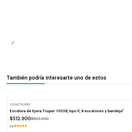
También podría interesarte uno de estos
10338
|
TRUPER
-15% Oferta
Escalera de tijera Truper 10338, tipo ll, 8 escalones y bandeja"
$512.900
$603.000
5.0