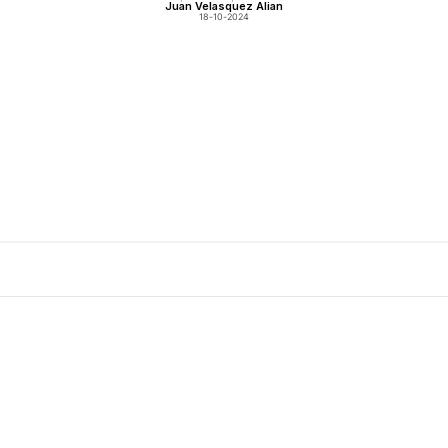
Juan Velasquez Alian
18-10-2024
Agregar Al Carro