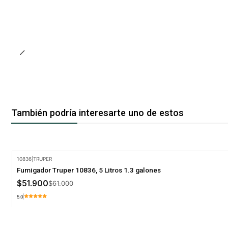
También podría interesarte uno de estos
10836
|
TRUPER
-15% Oferta
Fumigador Truper 10836, 5 Litros 1.3 galones
$51.900
$61.000
5.0