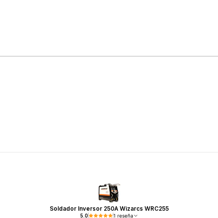
Soldador Inversor 250A Wizarcs WRC255
5.0
1 reseña