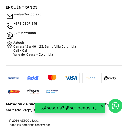
ENCUÉNTRANOS
ventas@aztools.co
+573128971516
573115226688
Aztools
Carrera 12 # 46 - 23, Barrio Villa Colombia
Cali - Cali
Valle del Cauca - Colombia
Métodos de pago:
Tarjetas (Visa, MasterCard), PSE, ePayco,
¿Asesoría? ¡Escríbenos! 👉
Mercado Pago, Addi y Sistecrédito.
2026 AZTOOLS.CO.
Todos los derechos reservados