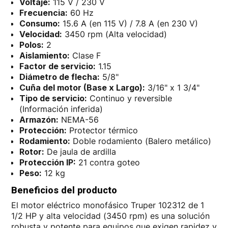
Voltaje:
115 V / 230 V
Frecuencia:
60 Hz
Consumo:
15.6 A (en 115 V) / 7.8 A (en 230 V)
Velocidad:
3450 rpm (Alta velocidad)
Polos:
2
Aislamiento:
Clase F
Factor de servicio:
1.15
Diámetro de flecha:
5/8"
Cuña del motor (Base x Largo):
3/16" x 1 3/4"
Tipo de servicio:
Continuo y reversible
(Información inferida)
Armazón:
NEMA-56
Protección:
Protector térmico
Rodamiento:
Doble rodamiento (Balero metálico)
Rotor:
De jaula de ardilla
Protección IP:
21 contra goteo
Peso:
12 kg
Beneficios del producto
El motor eléctrico monofásico Truper 102312 de 1
1/2 HP y alta velocidad (3450 rpm) es una solución
robusta y potente para equipos que exigen rapidez y