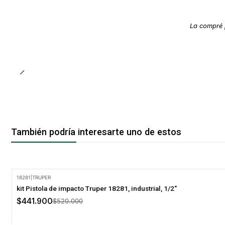
La compré 
También podría interesarte uno de estos
18281
|
TRUPER
-15% Oferta
kit Pistola de impacto Truper 18281, industrial, 1/2"
$441.900
$520.000