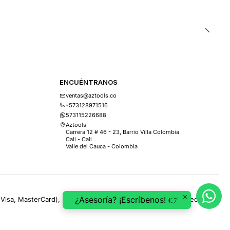
ENCUÉNTRANOS
ventas@aztools.co
+573128971516
573115226688
Aztools
Carrera 12 # 46 - 23, Barrio Villa Colombia
Cali - Cali
Valle del Cauca - Colombia
¿Asesoría? ¡Escríbenos! 👉
(Visa, MasterCard), PSE, ePayco, Mercado Pago, Addi y Sistecrédito.