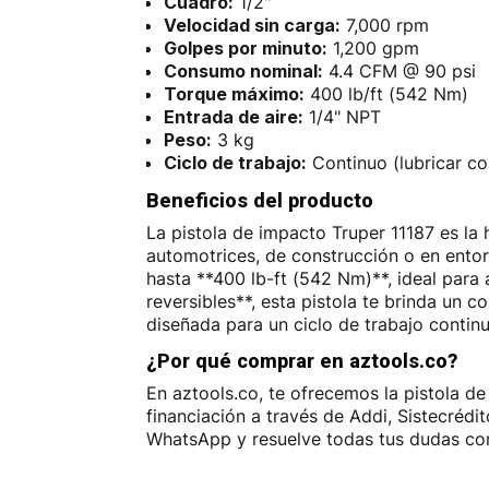
Cuadro:
1/2"
Velocidad sin carga:
7,000 rpm
Golpes por minuto:
1,200 gpm
Consumo nominal:
4.4 CFM @ 90 psi
Torque máximo:
400 lb/ft (542 Nm)
Entrada de aire:
1/4" NPT
Peso:
3 kg
Ciclo de trabajo:
Continuo (lubricar c
Beneficios del producto
La pistola de impacto Truper 11187 es la 
automotrices, de construcción o en ento
hasta **400 lb-ft (542 Nm)**, ideal para 
reversibles**, esta pistola te brinda un 
diseñada para un ciclo de trabajo contin
¿Por qué comprar en aztools.co?
En aztools.co, te ofrecemos la pistola d
financiación a través de Addi, Sistecréd
WhatsApp y resuelve todas tus dudas con