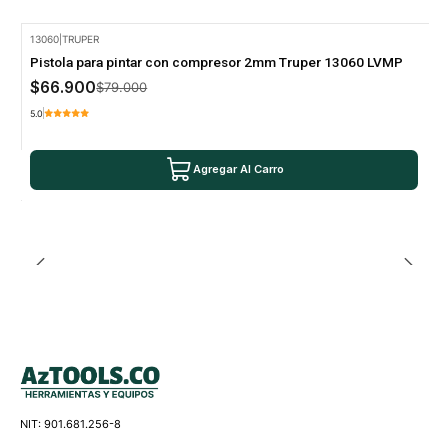
13060
|
TRUPER
-15% Oferta
Pistola para pintar con compresor 2mm Truper 13060 LVMP
$66.900
$79.000
5.0
Agregar Al Carro
NIT: 901.681.256-8