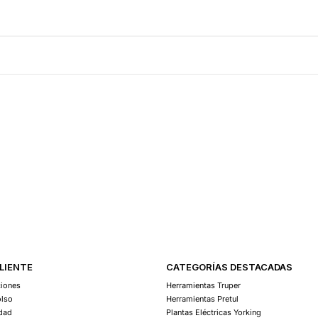
Agregar Al Carro
CLIENTE
CATEGORÍAS DESTACADAS
ciones
Herramientas Truper
olso
Herramientas Pretul
idad
Plantas Eléctricas Yorking