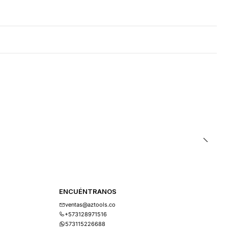
ENCUÉNTRANOS
ventas@aztools.co
+573128971516
573115226688