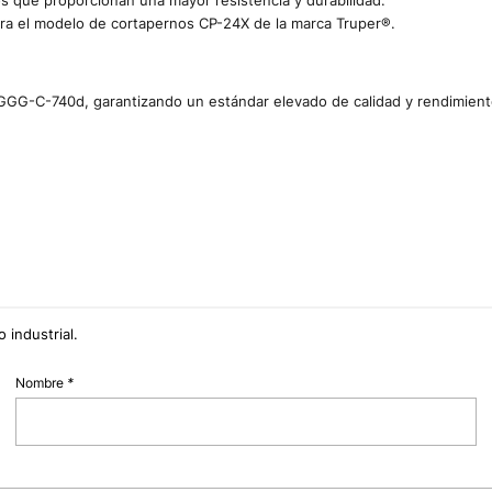
 que proporcionan una mayor resistencia y durabilidad.
ra el modelo de cortapernos CP-24X de la marca Truper®.
GGG-C-740d, garantizando un estándar elevado de calidad y rendimient
 industrial.
Nombre
*