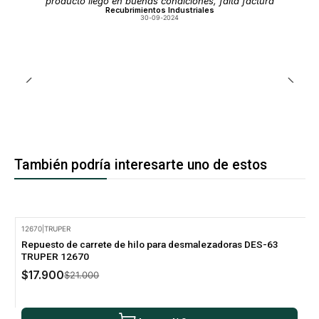
producto llego en buenas condiciones, falta factura
Recubrimientos Industriales
30-09-2024
También podría interesarte uno de estos
12670
|
TRUPER
-15% Oferta
Repuesto de carrete de hilo para desmalezadoras DES-63
TRUPER 12670
$17.900
$21.000