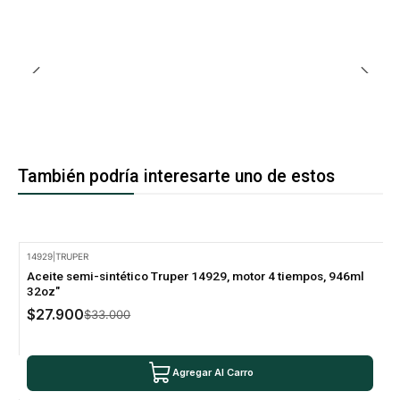
También podría interesarte uno de estos
14929
|
TRUPER
-15% Oferta
Aceite semi-sintético Truper 14929, motor 4 tiempos, 946ml
32oz"
$27.900
$33.000
Agregar Al Carro