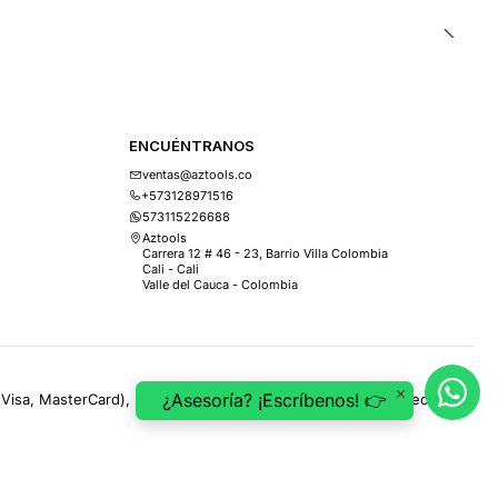
ENCUÉNTRANOS
ventas@aztools.co
+573128971516
573115226688
Aztools
Carrera 12 # 46 - 23, Barrio Villa Colombia
Cali - Cali
Valle del Cauca - Colombia
¿Asesoría? ¡Escríbenos! 👉
(Visa, MasterCard), PSE, ePayco, Mercado Pago, Addi y Sistecrédito.