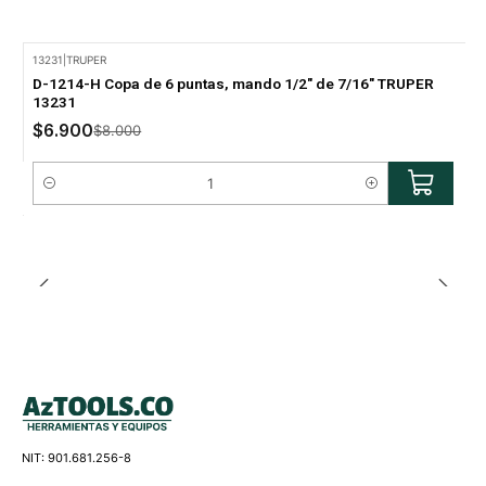
13231
|
TRUPER
-14% Oferta
D-1214-H Copa de 6 puntas, mando 1/2" de 7/16" TRUPER
13231
$6.900
$8.000
Cantidad
NIT: 901.681.256-8