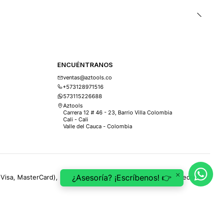
ENCUÉNTRANOS
ventas@aztools.co
+573128971516
573115226688
Aztools
Carrera 12 # 46 - 23, Barrio Villa Colombia
Cali - Cali
Valle del Cauca - Colombia
¿Asesoría? ¡Escríbenos! 👉
(Visa, MasterCard), PSE, ePayco, Mercado Pago, Addi y Sistecrédito.