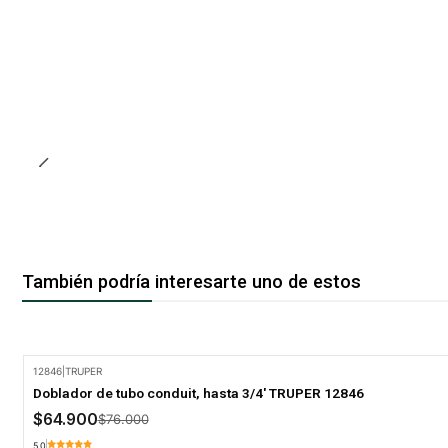
También podría interesarte uno de estos
12846
|
TRUPER
-15% Oferta
Doblador de tubo conduit, hasta 3/4' TRUPER 12846
$64.900
$76.000
5.0