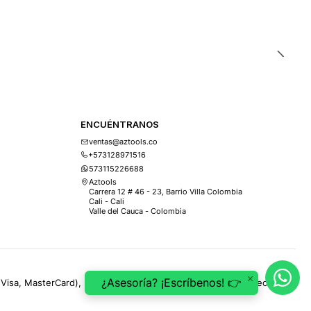
ENCUÉNTRANOS
ventas@aztools.co
+573128971516
573115226688
Aztools
Carrera 12 # 46 - 23, Barrio Villa Colombia
Cali - Cali
Valle del Cauca - Colombia
¿Asesoría? ¡Escríbenos! 👉
(Visa, MasterCard), PSE, ePayco, Mercado Pago, Addi y Sistecrédito.