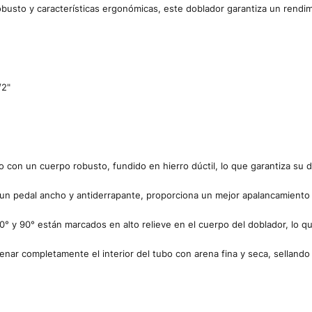
robusto y características ergonómicas, este doblador garantiza un rendi
/2"
 con un cuerpo robusto, fundido en hierro dúctil, lo que garantiza su d
n pedal ancho y antiderrapante, proporciona un mejor apalancamiento y 
° y 90° están marcados en alto relieve en el cuerpo del doblador, lo que 
enar completamente el interior del tubo con arena fina y seca, selland