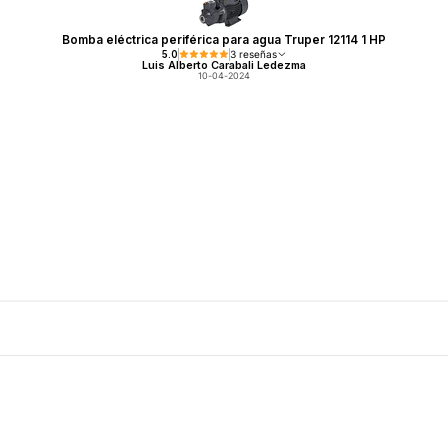
Bomba eléctrica periférica para agua Truper 12114 1 HP
5.0
3 reseñas
Luis Alberto Carabali Ledezma
10-04-2024