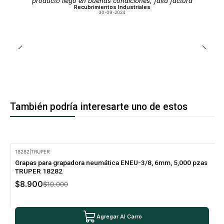
producto llego en buenas condiciones, falta factura
Recubrimientos Industriales
30-09-2024
También podría interesarte uno de estos
18282
|
TRUPER
-11% Oferta
Grapas para grapadora neumática ENEU-3/8, 6mm, 5,000 pzas
TRUPER 18282
$8.900
$10.000
Agregar Al Carro