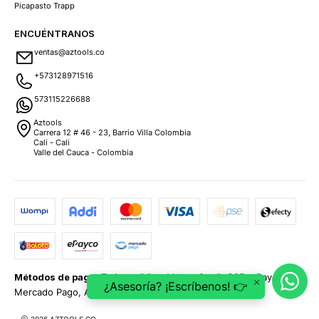
Picapasto Trapp
ENCUÉNTRANOS
ventas@aztools.co
+573128971516
573115226688
Aztools
Carrera 12 # 46 - 23, Barrio Villa Colombia
Cali - Cali
Valle del Cauca - Colombia
Métodos de pago:
Tarjetas (Visa, MasterCard), PSE, ePayco,
¿Asesoría? ¡Escríbenos! 👉
Mercado Pago, Addi y Sistecrédito.