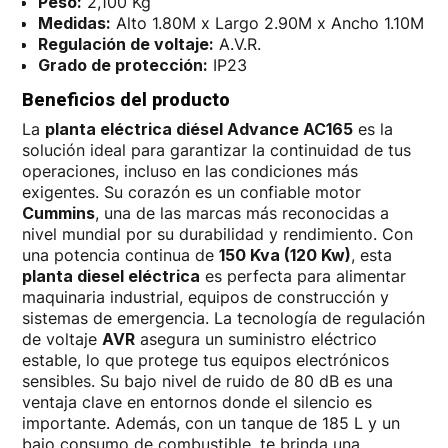
Peso:
2,100 Kg
Medidas:
Alto 1.80M x Largo 2.90M x Ancho 1.10M
Regulación de voltaje:
A.V.R.
Grado de protección:
IP23
Beneficios del producto
La
planta eléctrica diésel Advance AC165
es la
solución ideal para garantizar la continuidad de tus
operaciones, incluso en las condiciones más
exigentes. Su corazón es un confiable motor
Cummins
, una de las marcas más reconocidas a
nivel mundial por su durabilidad y rendimiento. Con
una potencia continua de
150 Kva (120 Kw)
, esta
planta diesel eléctrica
es perfecta para alimentar
maquinaria industrial, equipos de construcción y
sistemas de emergencia. La tecnología de regulación
de voltaje
AVR
asegura un suministro eléctrico
estable, lo que protege tus equipos electrónicos
sensibles. Su bajo nivel de ruido de 80 dB es una
ventaja clave en entornos donde el silencio es
importante. Además, con un tanque de 185 L y un
bajo consumo de combustible, te brinda una