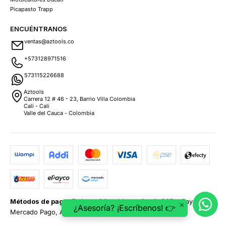
Picapasto Trapp
ENCUÉNTRANOS
ventas@aztools.co
+573128971516
573115226688
Aztools
Carrera 12 # 46 - 23, Barrio Villa Colombia
Cali - Cali
Valle del Cauca - Colombia
Métodos de pago:
Tarjetas (Visa, MasterCard), PSE, ePayco,
¿Asesoría? ¡Escríbenos! 👉
Mercado Pago, Addi y Sistecrédito.